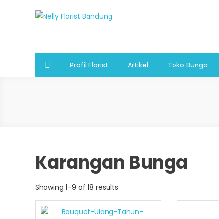
Skip
to
Nelly Florist Bandung
Jual karangan bunga papan Bandung
content
Profil Florist
Artikel
Toko Bunga
Karangan Bunga
Showing 1–9 of 18 results