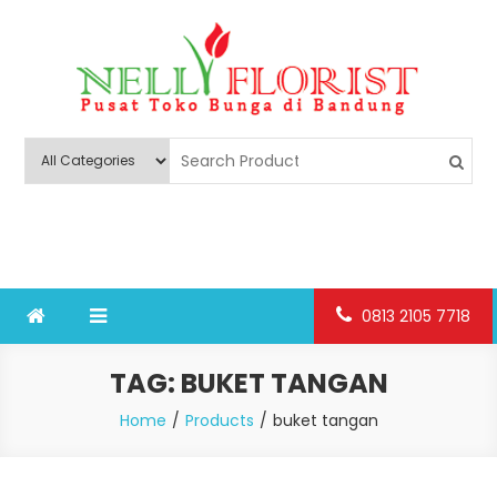
Skip
to
content
Nelly Florist Bandung
Jual karangan bunga papan Bandung
0813 2105 7718
TAG:
BUKET TANGAN
Home
Products
buket tangan