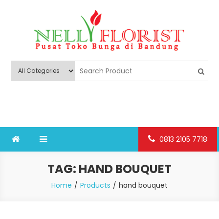
Skip
to
content
Nelly Florist Bandung
Jual karangan bunga papan Bandung
0813 2105 7718
TAG:
HAND BOUQUET
Home
Products
hand bouquet