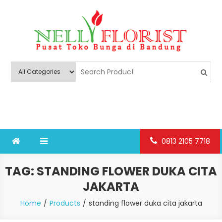
Skip
to
content
Nelly Florist Bandung
Jual karangan bunga papan Bandung
0813 2105 7718
TAG:
STANDING FLOWER DUKA CITA
JAKARTA
Home
Products
standing flower duka cita jakarta