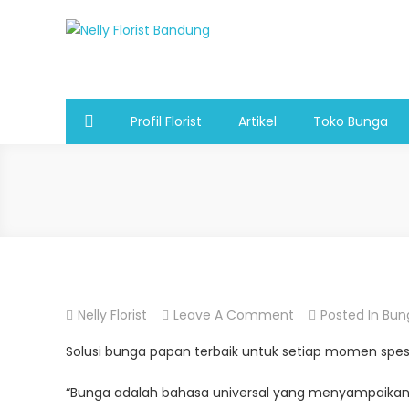
Skip
to
Nelly Florist Bandung
Jual karangan bunga papan Bandung
content
Profil Florist
Artikel
Toko Bunga
On
Nelly Florist
Leave A Comment
Posted In
Bun
Bunga
Solusi bunga papan terbaik untuk setiap momen spesia
Papan
Padalarang
“Bunga adalah bahasa universal yang menyampaikan 