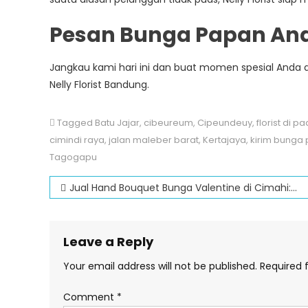
Pesan Bunga Papan An
Jangkau kami hari ini dan buat momen spesial Anda 
Nelly Florist Bandung.
Tagged
Batu Jajar
,
cibeureum
,
Cipeundeuy
,
florist di 
cimindi raya
,
jalan maleber barat
,
Kertajaya
,
kirim bunga 
Tagogapu
Post
Jual Hand Bouquet Bunga Valentine di Cimahi: Kirim Kado Spesial Jadi Lebih Mudah
navigation
Leave a Reply
Your email address will not be published.
Required 
Comment
*