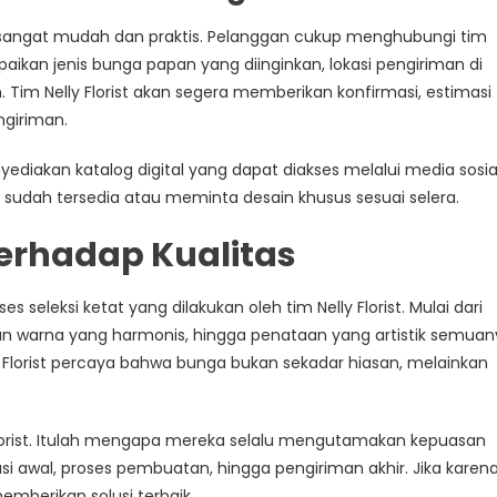
t sangat mudah dan praktis. Pelanggan cukup menghubungi tim
aikan jenis bunga papan yang diinginkan, lokasi pengiriman di
 Tim Nelly Florist akan segera memberikan konfirmasi, estimasi
giriman.
ediakan katalog digital yang dapat diakses melalui media sosia
 sudah tersedia atau meminta desain khusus sesuai selera.
terhadap Kualitas
s seleksi ketat yang dilakukan oleh tim Nelly Florist. Mulai dari
han warna yang harmonis, hingga penataan yang artistik semua
y Florist percaya bahwa bunga bukan sekadar hiasan, melainkan
Florist. Itulah mengapa mereka selalu mengutamakan kepuasan
i awal, proses pembuatan, hingga pengiriman akhir. Jika karen
memberikan solusi terbaik.