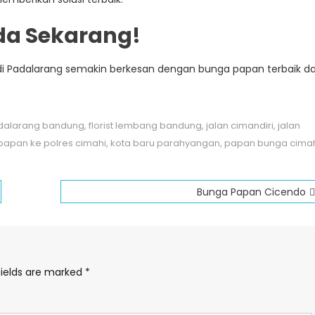
da Sekarang!
di Padalarang semakin berkesan dengan bunga papan terbaik da
padalarang bandung
,
florist lembang bandung
,
jalan cimandiri
,
jalan
papan ke polres cimahi
,
kota baru parahyangan
,
papan bunga cima
Bunga Papan Cicendo
fields are marked
*