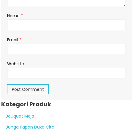
Name
*
Email
*
Website
Kategori Produk
Bouquet Meja
Bunga Papan Duka Cita