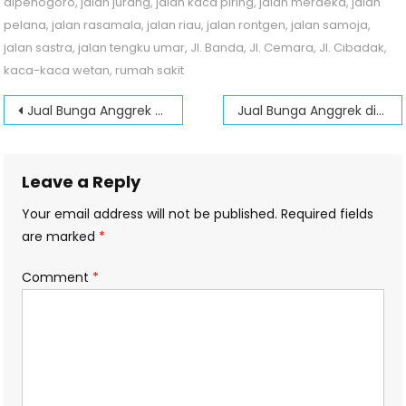
dipenogoro
,
jalan jurang
,
jalan kaca piring
,
jalan merdeka
,
jalan
pelana
,
jalan rasamala
,
jalan riau
,
jalan rontgen
,
jalan samoja
,
jalan sastra
,
jalan tengku umar
,
Jl. Banda
,
Jl. Cemara
,
Jl. Cibadak
,
kaca-kaca wetan
,
rumah sakit
Post
Jual Bunga Anggrek di Ujung Berung
Jual Bunga Anggrek di Batujajar
navigation
Leave a Reply
Your email address will not be published.
Required fields
are marked
*
Comment
*