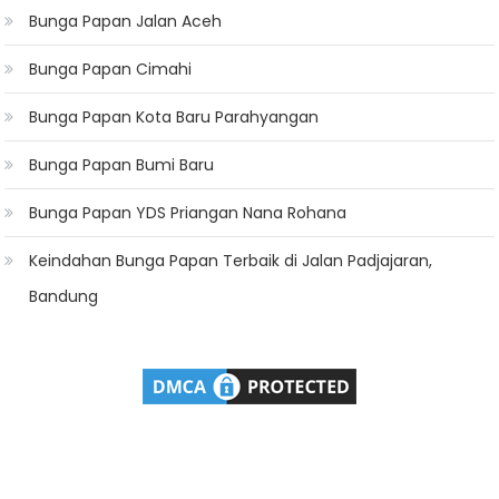
Bunga Papan Jalan Aceh
Bunga Papan Cimahi
Bunga Papan Kota Baru Parahyangan
Bunga Papan Bumi Baru
Bunga Papan YDS Priangan Nana Rohana
Keindahan Bunga Papan Terbaik di Jalan Padjajaran,
Bandung