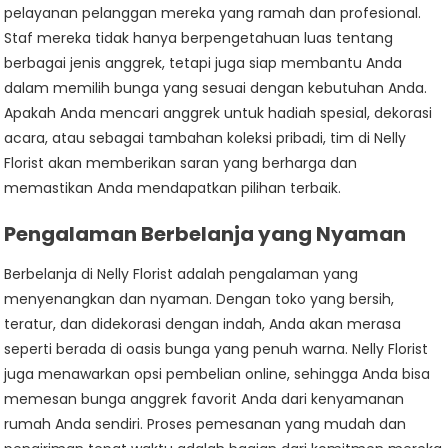
pelayanan pelanggan mereka yang ramah dan profesional.
Staf mereka tidak hanya berpengetahuan luas tentang
berbagai jenis anggrek, tetapi juga siap membantu Anda
dalam memilih bunga yang sesuai dengan kebutuhan Anda.
Apakah Anda mencari anggrek untuk hadiah spesial, dekorasi
acara, atau sebagai tambahan koleksi pribadi, tim di Nelly
Florist akan memberikan saran yang berharga dan
memastikan Anda mendapatkan pilihan terbaik.
Pengalaman Berbelanja yang Nyaman
Berbelanja di Nelly Florist adalah pengalaman yang
menyenangkan dan nyaman. Dengan toko yang bersih,
teratur, dan didekorasi dengan indah, Anda akan merasa
seperti berada di oasis bunga yang penuh warna. Nelly Florist
juga menawarkan opsi pembelian online, sehingga Anda bisa
memesan bunga anggrek favorit Anda dari kenyamanan
rumah Anda sendiri. Proses pemesanan yang mudah dan