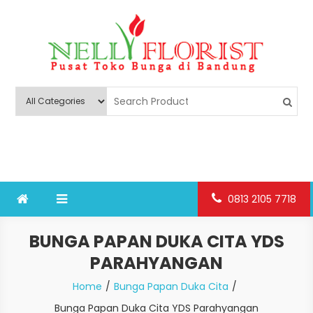
Skip
to
content
Nelly Florist Bandung
Jual karangan bunga papan Bandung
0813 2105 7718
BUNGA PAPAN DUKA CITA YDS
PARAHYANGAN
Home
Bunga Papan Duka Cita
Bunga Papan Duka Cita YDS Parahyangan