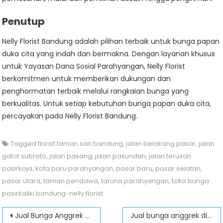
Penutup
Nelly Florist Bandung adalah pilihan terbaik untuk bunga papan
duka cita yang indah dan bermakna. Dengan layanan khusus
untuk Yayasan Dana Sosial Parahyangan, Nelly Florist
berkomitmen untuk memberikan dukungan dan
penghormatan terbaik melalui rangkaian bunga yang
berkualitas. Untuk setiap kebutuhan bunga papan duka cita,
percayakan pada Nelly Florist Bandung.
Tagged
florist taman sari bandung
,
jalan belakang pasar
,
jalan
gatot subroto
,
jalan pasang
,
jalan pasundan
,
jalan terusan
pasirkoja
,
kota baru parahyangan
,
pasar baru
,
pasar selatan
,
pasar utara
,
taman pendawa
,
taruna parahyangan
,
toko bunga
pasirkaliki bandung-nelly florist
Post
Jual Bunga Anggrek di jalan Garuda
Jual bunga anggrek di jalan Cihideung