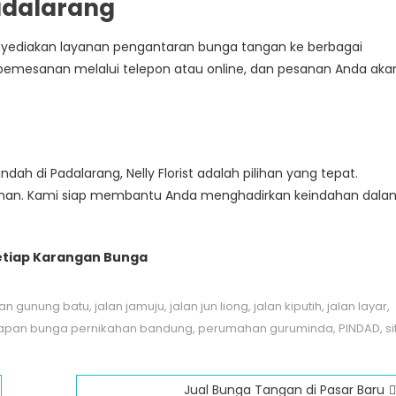
adalarang
nyediakan layanan pengantaran bunga tangan ke berbagai
n pemesanan melalui telepon atau online, dan pesanan Anda aka
h di Padalarang, Nelly Florist adalah pilihan yang tepat.
sanan. Kami siap membantu Anda menghadirkan keindahan dala
Setiap Karangan Bunga
lan gunung batu
,
jalan jamuju
,
jalan jun liong
,
jalan kiputih
,
jalan layar
,
apan bunga pernikahan bandung
,
perumahan guruminda
,
PINDAD
,
si
Jual Bunga Tangan di Pasar Baru