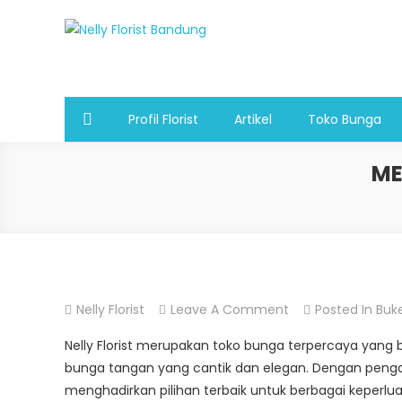
Skip
to
Nelly Florist Bandung
Jual karangan bunga papan Bandung
content
Profil Florist
Artikel
Toko Bunga
ME
On
Nelly Florist
Leave A Comment
Posted In
Buk
Menjual
Nelly Florist merupakan toko bunga terpercaya yang b
Bunga
bunga tangan yang cantik dan elegan. Dengan pengalam
Tangan
menghadirkan pilihan terbaik untuk berbagai keperlua
Di