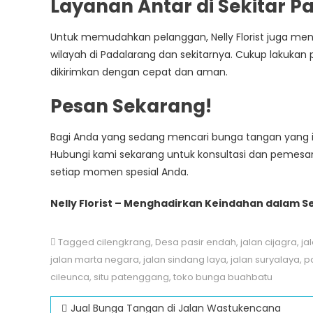
Layanan Antar di Sekitar P
Untuk memudahkan pelanggan, Nelly Florist juga me
wilayah di Padalarang dan sekitarnya. Cukup lakuka
dikirimkan dengan cepat dan aman.
Pesan Sekarang!
Bagi Anda yang sedang mencari bunga tangan yang inda
Hubungi kami sekarang untuk konsultasi dan peme
setiap momen spesial Anda.
Nelly Florist – Menghadirkan Keindahan dalam 
Tagged
cilengkrang
,
Desa pasir endah
,
jalan cijagra
,
ja
jalan marta negara
,
jalan sindang laya
,
jalan suryalaya
,
p
cileunca
,
situ patenggang
,
toko bunga buahbatu
Post
Jual Bunga Tangan di Jalan Wastukencana