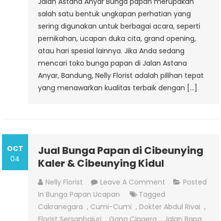
Jalan Astana Anyar Bunga papan merupakan
salah satu bentuk ungkapan perhatian yang
sering digunakan untuk berbagai acara, seperti
pernikahan, ucapan duka cita, grand opening,
atau hari spesial lainnya. Jika Anda sedang
mencari toko bunga papan di Jalan Astana
Anyar, Bandung, Nelly Florist adalah pilihan tepat
yang menawarkan kualitas terbaik dengan […]
OCT
Jual Bunga Papan di Cibeunying
04
Kaler & Cibeunying Kidul
On
Nelly Florist
Leave A Comment
Posted
Jual
In
Bunga Papan Ucapan
Tagged
Bunga
Cakranegara
,
Cumi-Cumi
,
Dokter Abdul Rivai
,
Papan
Florist Sersanbajuri
,
Gang Cipaera
,
Jalan Bapa