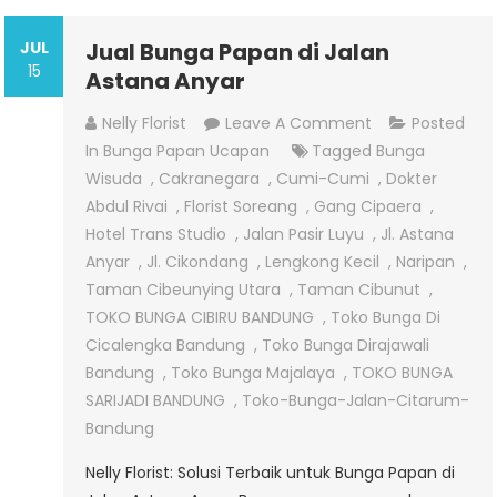
JUL
Jual Bunga Papan di Jalan
15
Astana Anyar
On
Nelly Florist
Leave A Comment
Posted
Jual
In
Bunga Papan Ucapan
Tagged
Bunga
Bunga
Wisuda
,
Cakranegara
,
Cumi-Cumi
,
Dokter
Papan
Abdul Rivai
,
Florist Soreang
,
Gang Cipaera
,
Di
Hotel Trans Studio
,
Jalan Pasir Luyu
,
Jl. Astana
Jalan
Anyar
,
Jl. Cikondang
,
Lengkong Kecil
,
Naripan
,
Astana
Taman Cibeunying Utara
,
Taman Cibunut
,
Anyar
TOKO BUNGA CIBIRU BANDUNG
,
Toko Bunga Di
Cicalengka Bandung
,
Toko Bunga Dirajawali
Bandung
,
Toko Bunga Majalaya
,
TOKO BUNGA
SARIJADI BANDUNG
,
Toko-Bunga-Jalan-Citarum-
Bandung
Nelly Florist: Solusi Terbaik untuk Bunga Papan di