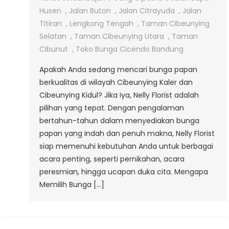
Di
Husen
,
Jalan Buton
,
Jalan Citrayuda
,
Jalan
Cibeunying
Titiran
,
Lengkong Tengah
,
Taman Cibeunying
Kaler
Selatan
,
Taman Cibeunying Utara
,
Taman
&
Cibunut
,
Toko Bunga Cicendo Bandung
Cibeunying
Apakah Anda sedang mencari bunga papan
Kidul
berkualitas di wilayah Cibeunying Kaler dan
Cibeunying Kidul? Jika iya, Nelly Florist adalah
pilihan yang tepat. Dengan pengalaman
bertahun-tahun dalam menyediakan bunga
papan yang indah dan penuh makna, Nelly Florist
siap memenuhi kebutuhan Anda untuk berbagai
acara penting, seperti pernikahan, acara
peresmian, hingga ucapan duka cita. Mengapa
Memilih Bunga […]