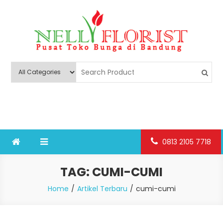
Skip
to
content
Nelly Florist Bandung
Jual karangan bunga papan Bandung
0813 2105 7718
TAG:
CUMI-CUMI
Home
Artikel Terbaru
cumi-cumi