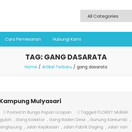
Cara Pemesanan
Hubungi Kami
TAG:
GANG DASARATA
Home
Artikel Terbaru
gang dasarata
 Kampung Mulyasari
On
Posted In
Bunga Papan Ucapan
Tagged
FLORIST MURAH
Menjual
rguloh
,
Gang Kolektor
,
Gang Raden Dewi
,
Gunung Kareumbi
,
Bunga
ranglayung
,
Jalan Kejaksaan
,
Jalan Pabrik Daging
,
Jalan Van