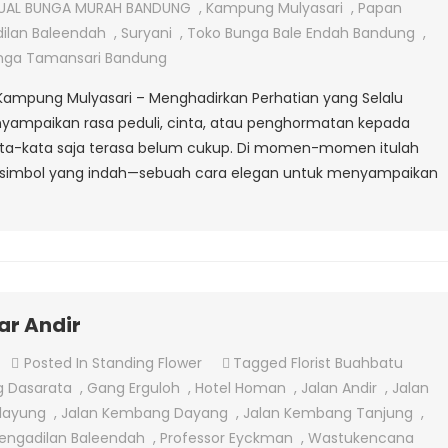
Papan
UAL BUNGA MURAH BANDUNG
,
Kampung Mulyasari
,
Papan
Di
ilan Baleendah
,
Suryani
,
Toko Bunga Bale Endah Bandung
,
Kampung
nga Tamansari Bandung
Mulyasari
i Kampung Mulyasari – Menghadirkan Perhatian yang Selalu
nyampaikan rasa peduli, cinta, atau penghormatan kepada
kata-kata saja terasa belum cukup. Di momen-momen itulah
 simbol yang indah—sebuah cara elegan untuk menyampaikan
]
ar Andir
On
Posted In
Standing Flower
Tagged
Florist Buahbatu
Jual
 Dasarata
,
Gang Erguloh
,
Hotel Homan
,
Jalan Andir
,
Jalan
Bunga
glayung
,
Jalan Kembang Dayang
,
Jalan Kembang Tanjung
,
Papan
engadilan Baleendah
,
Professor Eyckman
,
Wastukencana