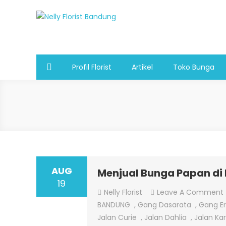
Skip
to
Nelly Florist Bandung
Jual karangan bunga papan Bandung
content
Profil Florist
Artikel
Toko Bunga
AUG
Menjual Bunga Papan di
19
Nelly Florist
Leave A Comment
BANDUNG
,
Gang Dasarata
,
Gang E
Jalan Curie
,
Jalan Dahlia
,
Jalan Ka