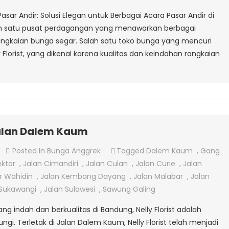
Di
Pasar Andir: Solusi Elegan untuk Berbagai Acara Pasar Andir di
Pasar
ah satu pusat perdagangan yang menawarkan berbagai
Andir
ngkaian bunga segar. Salah satu toko bunga yang mencuri
y Florist, yang dikenal karena kualitas dan keindahan rangkaian
jalan Dalem Kaum
On
Posted In
Bunga Anggrek
Tagged
Dalem Kaum
,
Gang
Jual
ktor
,
Jalan Cimandiri
,
Jalan Culan
,
Jalan Curie
,
Jalan
Bunga
r Wahidin
,
Jalan Kembang Dayang
,
Jalan Malabar
,
Jalan
Anggrek
 Sukawangi
,
Jalan Sulawesi
,
Sawung Galing
Di
g indah dan berkualitas di Bandung, Nelly Florist adalah
Jalan
gi. Terletak di Jalan Dalem Kaum, Nelly Florist telah menjadi
Dalem