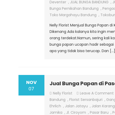
Deventer
,
JUAL BUNGA BANDUNG
,
J
Bunga Pernikahan Bandung
,
Pengad
Toko Margahayu Bandung
,
Tokobu
Nelly Florist Menjual Bunga Papan d
Dikenang Ada kalanya kita ingin me
orang terdekat.Namun, sering kali 
bunga papan ucapan hadir sebagai
apa yang tidak bisa terucap. Dan […
NOV
Jual Bunga Papan di Pas
07
Nelly Florist
Leave A Comment
Bandung
,
Florist Sersanbajuri
,
Gang
Ehrlich
,
Jalan Jatayu
,
Jalan Karan
Jamika
,
Jl. Ciroyom
,
Pasar Baru
,
P