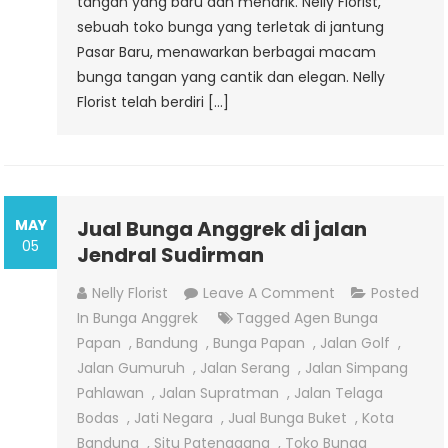
tangan yang baru dan menarik. Nelly Florist,
sebuah toko bunga yang terletak di jantung
Pasar Baru, menawarkan berbagai macam
bunga tangan yang cantik dan elegan. Nelly
Florist telah berdiri […]
MAY
Jual Bunga Anggrek di jalan
05
Jendral Sudirman
On
Nelly Florist
Leave A Comment
Posted
Jual
In
Bunga Anggrek
Tagged
Agen Bunga
Bunga
Papan
,
Bandung
,
Bunga Papan
,
Jalan Golf
,
Anggrek
Jalan Gumuruh
,
Jalan Serang
,
Jalan Simpang
Di
Pahlawan
,
Jalan Supratman
,
Jalan Telaga
Jalan
Bodas
,
Jati Negara
,
Jual Bunga Buket
,
Kota
Jendral
Bandung
,
Situ Patenggang
,
Toko Bunga