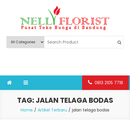
Skip
to
content
Nelly Florist Bandung
Jual karangan bunga papan Bandung
0813 2105 7718
TAG:
JALAN TELAGA BODAS
Home
Artikel Terbaru
jalan telaga bodas