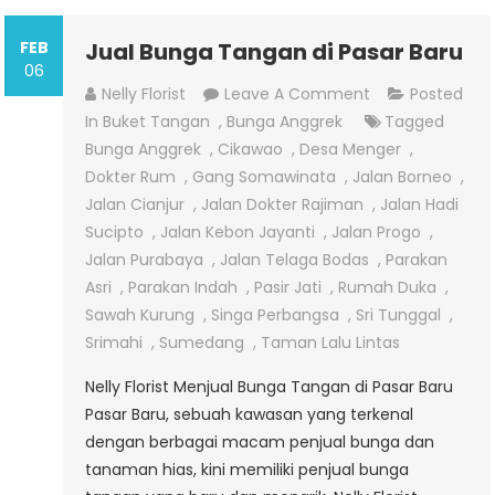
FEB
Jual Bunga Tangan di Pasar Baru
06
On
Nelly Florist
Leave A Comment
Posted
Jual
In
Buket Tangan
,
Bunga Anggrek
Tagged
Bunga
Bunga Anggrek
,
Cikawao
,
Desa Menger
,
Tangan
Dokter Rum
,
Gang Somawinata
,
Jalan Borneo
,
Di
Jalan Cianjur
,
Jalan Dokter Rajiman
,
Jalan Hadi
Pasar
Sucipto
,
Jalan Kebon Jayanti
,
Jalan Progo
,
Baru
Jalan Purabaya
,
Jalan Telaga Bodas
,
Parakan
Asri
,
Parakan Indah
,
Pasir Jati
,
Rumah Duka
,
Sawah Kurung
,
Singa Perbangsa
,
Sri Tunggal
,
Srimahi
,
Sumedang
,
Taman Lalu Lintas
Nelly Florist Menjual Bunga Tangan di Pasar Baru
Pasar Baru, sebuah kawasan yang terkenal
dengan berbagai macam penjual bunga dan
tanaman hias, kini memiliki penjual bunga