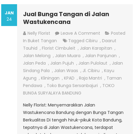
JAN
Jual Bunga Tangan di Jalan
24
Wastukencana
On
Nelly Florist
Leave A Comment
Posted
Jual
In
Buket Tangan
Tagged
Cibiru
,
Daarut
Bunga
Tauhid
,
Florist Cimbuleit
,
Jalan Karapitan
,
Tangan
Jalan Melong
,
Jalan Muara
,
Jalan Panjunan
,
Di
Jalan Peda
,
Jalan Pujuh
,
Jalan Pulolaut
,
Jalan
Jalan
Sindang Pala
,
Jalan Waas
,
Jl. Cibiru
,
Kayu
Wastukencana
Agung
,
Kliningan
,
KPAD
,
Raja Mantri
,
Taman
Pendawa
,
Toko Bunga Sersanbajuri
,
TOKO
BUNGA SURYALAYA BANDUNG
Nelly Florist: Menyemarakkan Jalan
Wastukencana Bandung dengan Bunga Tangan
Berkualitas Di tengah hiruk-pikuk Kota Bandung,
tepatnya di Jalan Wastukencana, terdapat