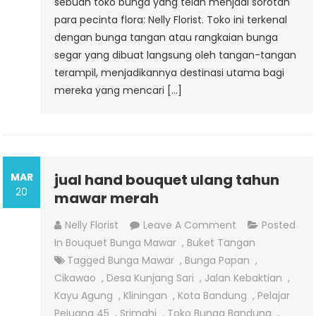
sebuah toko bunga yang telah menjadi sorotan
para pecinta flora: Nelly Florist. Toko ini terkenal
dengan bunga tangan atau rangkaian bunga
segar yang dibuat langsung oleh tangan-tangan
terampil, menjadikannya destinasi utama bagi
mereka yang mencari […]
MAR
jual hand bouquet ulang tahun
20
mawar merah
On
Nelly Florist
Leave A Comment
Posted
Jual
In
Bouquet Bunga Mawar
,
Buket Tangan
Hand
Tagged
Bunga Mawar
,
Bunga Papan
,
Bouquet
Cikawao
,
Desa Kunjang Sari
,
Jalan Kebaktian
,
Ulang
Kayu Agung
,
Kliningan
,
Kota Bandung
,
Pelajar
Tahun
Pejuang 45
,
Srimahi
,
Toko Bunga Bandung
,