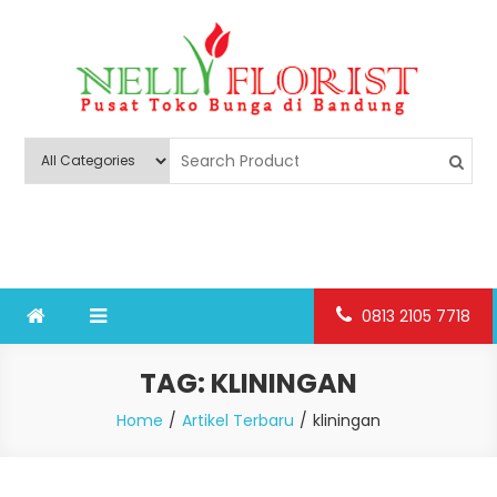
Skip
to
content
Nelly Florist Bandung
Jual karangan bunga papan Bandung
0813 2105 7718
TAG:
KLININGAN
Home
Artikel Terbaru
kliningan