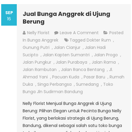
SEP
Jual Bunga Anggrek di Ujung
16
Berung
On
Nelly Florist
Leave A Comment
Posted
Jual
In
Bunga Anggrek
Tagged
Dokter Rum
,
Bunga
Gunung Putri
,
Jalan Cianjur
,
Jalan Hadi
Anggrek
Sucipto
,
Jalan Kapten Sumantri
,
Jalan Progo
,
Di
Jalan Pungkur
,
Jalan Purabaya
,
Jalan Rama
,
Ujung
Jalan Rambutan
,
Jalan Ranca Bentang
,
Jl.
Berung
Ahmad Yani
,
Pacuan Kuda
,
Pasar Baru
,
Rumah
Duka
,
Singa Perbangsa
,
Sumedang
,
Toko
Bunga Jln Sudirman Bandung
Nelly Florist Menjual Bunga Anggrek di Ujung
Berung: Pilihan Elegan untuk Pecinta Bunga Nelly
Florist, yang berlokasi strategis di Ujung Berung,
Bandung, dikenal sebagai salah satu toko bunga