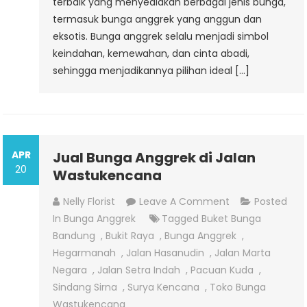
terbaik yang menyediakan berbagai jenis bunga,
termasuk bunga anggrek yang anggun dan
eksotis. Bunga anggrek selalu menjadi simbol
keindahan, kemewahan, dan cinta abadi,
sehingga menjadikannya pilihan ideal […]
APR
Jual Bunga Anggrek di Jalan
20
Wastukencana
On
Nelly Florist
Leave A Comment
Posted
Jual
In
Bunga Anggrek
Tagged
Buket Bunga
Bunga
Bandung
,
Bukit Raya
,
Bunga Anggrek
,
Anggrek
Hegarmanah
,
Jalan Hasanudin
,
Jalan Marta
Di
Negara
,
Jalan Setra Indah
,
Pacuan Kuda
,
Jalan
Sindang Sirna
,
Surya Kencana
,
Toko Bunga
Wastukencana
Wastukencana