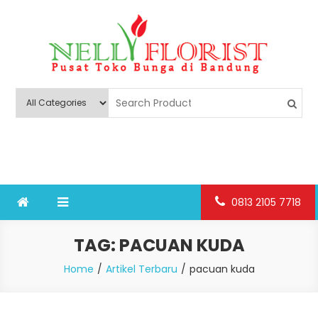
Skip
to
content
Nelly Florist Bandung
Jual karangan bunga papan Bandung
0813 2105 7718
TAG:
PACUAN KUDA
Home
Artikel Terbaru
pacuan kuda