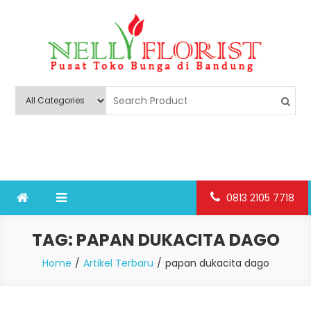
Skip
to
content
Nelly Florist Bandung
Jual karangan bunga papan Bandung
0813 2105 7718
TAG:
PAPAN DUKACITA DAGO
Home
Artikel Terbaru
papan dukacita dago