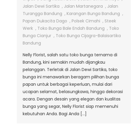
Di
Jalan Dewi Sartika
,
Jalan Martanegara
,
Jalan
Jalan
Turangga Bandung
,
Karangan Bunga Bandung
,
Dewi
Papan Dukacita Dago
,
Polsek Cimahi
,
Steek
Sartika
Werk
,
Toko Bunga Bale Endah Bandung
,
Toko
Bunga Cianjur
,
Toko Bunga Cijagra-Balaisartika
Bandung
Nelly Florist, salah satu toko bunga ternama di
Bandung, kini semakin mudah dijangkau
pelanggan. Terletak di Jalan Dewi Sartika, toko
bunga ini menawarkan beragam pilihan bunga
papan untuk berbagai keperluan, mulai dari
ucapan selamat, belasungkawa, hingga dekorasi
acara. Dengan desain yang elegan dan kualitas
bunga yang segar, Nelly Florist siap memenuhi
kebutuhan Anda. Bagi Anda […]