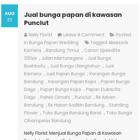
AUG
Jual bunga papan di kawasan
20
Punclut
On
Nelly Florist
Leave A Comment
Posted
Jual
In
Bunga Papan Wedding
Tagged
Aksesoris
Bunga
Kamera
,
Bandung Timur
,
Canon Speedlite
Papan
320ex
,
Jalan Martanegara
,
Jual Bunga
Di
Buahbatu
,
Jual Bunga Ulangtahun
,
Jual
Kawasan
Kamera
,
Jual Papan Bunga
,
Karangan Bunga
Punclut
Bandung
,
Karangan Papan Kopo
,
Papan Bunga
Dago
,
Papan Bunga Kopo
,
Papan Dukacita
Dago
,
Polres Cimahi
,
Punclut
,
Rs Adven
Bandung
,
Rs Hasan Sadikin Bandung
,
Standing
Flower
,
Toko Bunga Bandung Barat
,
Toko Bunga
Cihampelas Bandung
Nelly Florist Menjual Bunga Papan di Kawasan