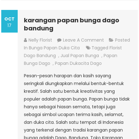
OCT
karangan papan bunga dago
17
bandung
On
Nelly Florist
Leave A Comment
Posted
Karangan
In
Bunga Papan Duka Cita
Tagged
Florist
Papan
Dago Bandung
,
Jual Papan Bunga
,
Papan
Bunga
Bunga Dago
,
Papan Dukacita Dago
Dago
Pesan-pesan harapan dan kasih sayang
Bandung
seringkali diungkapkan melalui bentuk-bentuk
kreatif. Salah satu bentuk kreativitas yang
populer adalah papan bunga. Papan bunga tidak
hanya sebagai hiasan semata, tetapi juga
sebagai simbol ucapan terima kasih, selamat,
dan duka cita. Salah satu tempat di Indonesia
yang terkenal dengan tradisi karangan papan
bunga adalah Dago, Bandung. Toko Karangan