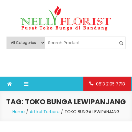
Skip
to
content
Nelly Florist Bandung
Jual karangan bunga papan Bandung
0813 2105 7718
TAG:
TOKO BUNGA LEWIPANJANG
Home
Artikel Terbaru
TOKO BUNGA LEWIPANJANG