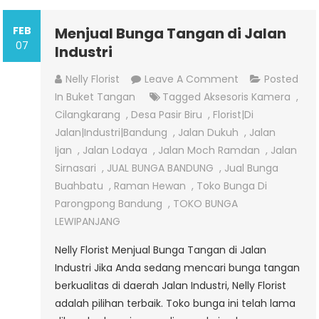
FEB
Menjual Bunga Tangan di Jalan
07
Industri
On
Nelly Florist
Leave A Comment
Posted
Menjual
In
Buket Tangan
Tagged
Aksesoris Kamera
,
Bunga
Cilangkarang
,
Desa Pasir Biru
,
Florist|di
Tangan
Jalan|industri|bandung
,
Jalan Dukuh
,
Jalan
Di
Ijan
,
Jalan Lodaya
,
Jalan Moch Ramdan
,
Jalan
Jalan
Sirnasari
,
JUAL BUNGA BANDUNG
,
Jual Bunga
Industri
Buahbatu
,
Raman Hewan
,
Toko Bunga Di
Parongpong Bandung
,
TOKO BUNGA
LEWIPANJANG
Nelly Florist Menjual Bunga Tangan di Jalan
Industri Jika Anda sedang mencari bunga tangan
berkualitas di daerah Jalan Industri, Nelly Florist
adalah pilihan terbaik. Toko bunga ini telah lama