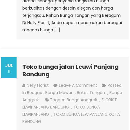
dikenal sebagai penyedia rangkaian bunga
berkualitas dengan desain elegan dan harga
terjangkau. Pilihan Bunga Tangan yang Beragam
Di Nelly Florist, Anda dapat menemukan berbagai
macam bunga […]
JUL
Toko bunga jalan Leuwi Panjang
11
Bandung
On
Nelly Florist
Leave A Comment
Posted
Toko
In
Bouquet Bunga Mawar
,
Buket Tangan
,
Bunga
Bunga
Anggrek
Tagged
Bunga Anggrek
,
FLORIST
Jalan
LEWIPANJANG BANDUNG
,
TOKO BUNGA
Leuwi
LEWIPANJANG
,
TOKO BUNGA LEWIPANJANG KOTA
Panjang
BANDUNG
Bandung