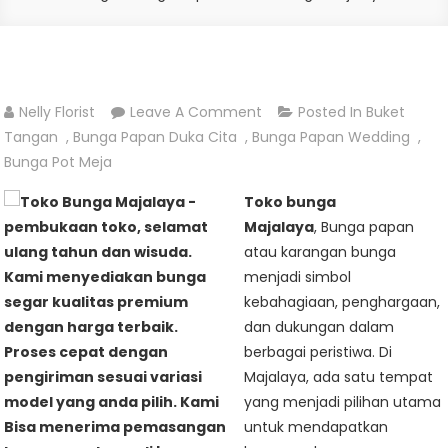
On
Nelly Florist
Leave A Comment
Posted In
Buket
Karangan
Tangan
,
Bunga Papan Duka Cita
,
Bunga Papan Wedding
,
Bunga
Bunga Pot Meja
Papan
Toko bunga
–
Majalaya
, Bunga papan
Toko
atau karangan bunga
Bunga
menjadi simbol
Majalaya
kebahagiaan, penghargaan,
dan dukungan dalam
berbagai peristiwa. Di
Majalaya, ada satu tempat
yang menjadi pilihan utama
untuk mendapatkan