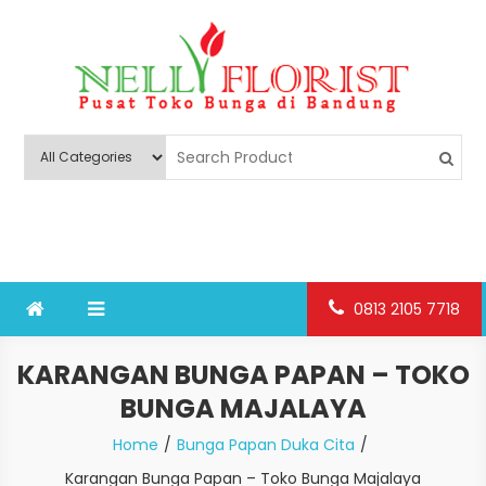
Skip
to
content
Nelly Florist Bandung
Jual karangan bunga papan Bandung
0813 2105 7718
KARANGAN BUNGA PAPAN – TOKO
BUNGA MAJALAYA
Home
Bunga Papan Duka Cita
Karangan Bunga Papan – Toko Bunga Majalaya