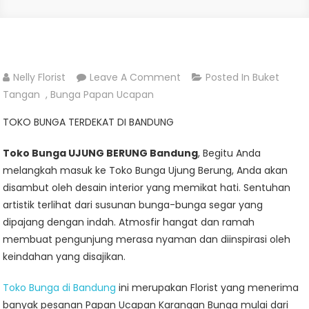
On
Nelly Florist
Leave A Comment
Posted In
Buket
TOKO
Tangan
,
Bunga Papan Ucapan
BUNGA
TOKO BUNGA TERDEKAT DI BANDUNG
UJUNG
BERUNG
Toko Bunga UJUNG BERUNG Bandung
, Begitu Anda
BANDUNG
melangkah masuk ke Toko Bunga Ujung Berung, Anda akan
disambut oleh desain interior yang memikat hati. Sentuhan
artistik terlihat dari susunan bunga-bunga segar yang
dipajang dengan indah. Atmosfir hangat dan ramah
membuat pengunjung merasa nyaman dan diinspirasi oleh
keindahan yang disajikan.
Toko Bunga di Bandung
ini merupakan Florist yang menerima
banyak pesanan Papan Ucapan Karangan Bunga mulai dari