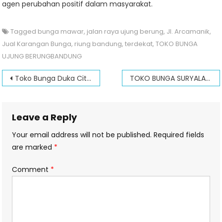
agen perubahan positif dalam masyarakat.
Tagged
bunga mawar
,
jalan raya ujung berung
,
Jl. Arcamanik
,
Jual Karangan Bunga
,
riung bandung
,
terdekat
,
TOKO BUNGA
UJUNG BERUNGBANDUNG
Post
Toko Bunga Duka Cita Bandung
TOKO BUNGA SURYALAYA BUAHBATU BANDUNG
navigation
Leave a Reply
Your email address will not be published.
Required fields
are marked
*
Comment
*