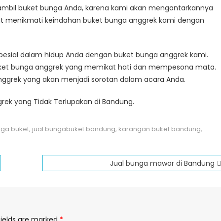
ambil buket bunga Anda, karena kami akan mengantarkannya
at menikmati keindahan buket bunga anggrek kami dengan
sial dalam hidup Anda dengan buket bunga anggrek kami.
buket bunga anggrek yang memikat hati dan mempesona mata.
nggrek yang akan menjadi sorotan dalam acara Anda.
grek yang Tidak Terlupakan di Bandung.
nga buket
,
jual bungabuket bandung
,
karangan buket bandung
,
Jual bunga mawar di Bandung
fields are marked
*