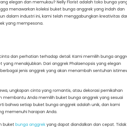
ng elegan dan memukau? Nelly Florist adalah toko bunga yan
ngga menawarkan koleksi buket bunga anggrek yang indah dan
n dalam industri ini, kami telah menggabungkan kreativitas da
grek yang mempesona.
inta dan perhatian terhadap detail. Kami memilih bunga anggr
t yang menakjubkan. Dari anggrek Phalaenopsis yang elegan
i berbagai jenis anggrek yang akan menambah sentuhan istime
wa, ungkapan cinta yang romantis, atau dekorasi pernikahan
 membantu Anda memilih buket bunga anggrek yang sesuai
ti bahwa setiap buket bunga anggrek adalah unik, dan kami
yang memenuhi harapan Anda.
an buket
bunga anggrek
yang dapat diandalkan dan cepat. Tidak