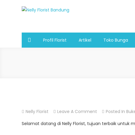
Skip
to
Nelly Florist Bandung
Jual karangan bunga papan Bandung
content
Profil Florist
Artikel
Toko Bunga
On
Nelly Florist
Leave A Comment
Posted In
Buk
Jual
Selamat datang di Nelly Florist, tujuan terbaik unt
Buket
Bunga