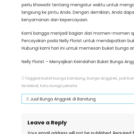
perlu khawatir tentang mengatur waktu untuk meng
langsung ke pintu Anda. Dengan demikian, Anda dap
kenyamanan dan kepercayaan.
Kami bangga menjadi bagian dari momen-momen spe
Percayakan pada Nelly Florist untuk mendapatkan 
Hubungi kami hari ini untuk memesan buket bunga a
Nelly Florist – Menyajikan Keindahan Buket Bunga Ang
Tagged
buket bunga bandung
,
bunga anggrek
,
jual bu
terdekat
,
toko bunga jakarta
Post
Jual Bunga Anggrek di Bandung
navigation
Leave a Reply
Your email address will not be published.
Required 