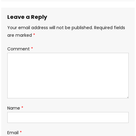
Leave a Reply
Your email address will not be published.
Required fields
are marked
*
Comment
*
Name
*
Email
*