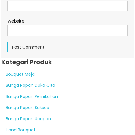
Website
Kategori Produk
Bouquet Meja
Bunga Papan Duka Cita
Bunga Papan Pernikahan
Bunga Papan Sukses
Bunga Papan Ucapan
Hand Bouquet