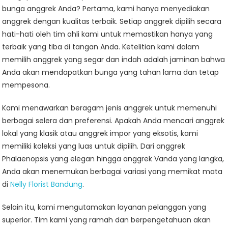
bunga anggrek Anda? Pertama, kami hanya menyediakan
anggrek dengan kualitas terbaik. Setiap anggrek dipilih secara
hati-hati oleh tim ahli kami untuk memastikan hanya yang
terbaik yang tiba di tangan Anda. Ketelitian kami dalam
memilih anggrek yang segar dan indah adalah jaminan bahwa
Anda akan mendapatkan bunga yang tahan lama dan tetap
mempesona.
Kami menawarkan beragam jenis anggrek untuk memenuhi
berbagai selera dan preferensi. Apakah Anda mencari anggrek
lokal yang klasik atau anggrek impor yang eksotis, kami
memiliki koleksi yang luas untuk dipilih. Dari anggrek
Phalaenopsis yang elegan hingga anggrek Vanda yang langka,
Anda akan menemukan berbagai variasi yang memikat mata
di
Nelly Florist Bandung
.
Selain itu, kami mengutamakan layanan pelanggan yang
superior. Tim kami yang ramah dan berpengetahuan akan