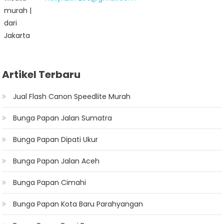
Artikel Terbaru
Jual Flash Canon Speedlite Murah
Bunga Papan Jalan Sumatra
Bunga Papan Dipati Ukur
Bunga Papan Jalan Aceh
Bunga Papan Cimahi
Bunga Papan Kota Baru Parahyangan