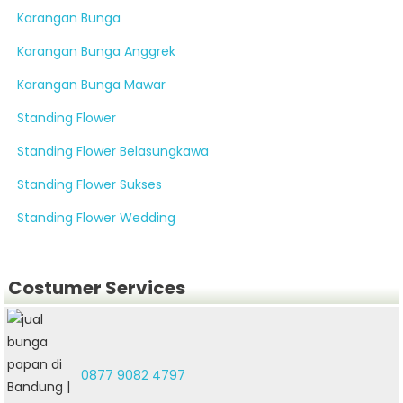
Karangan Bunga
Karangan Bunga Anggrek
Karangan Bunga Mawar
Standing Flower
Standing Flower Belasungkawa
Standing Flower Sukses
Standing Flower Wedding
Costumer Services
0877 9082 4797