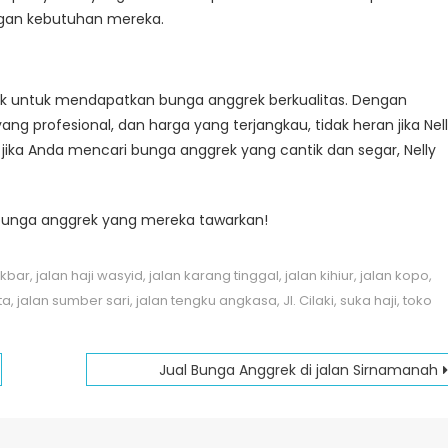
gan kebutuhan mereka.
rbaik untuk mendapatkan bunga anggrek berkualitas. Dengan
ng profesional, dan harga yang terjangkau, tidak heran jika Nel
, jika Anda mencari bunga anggrek yang cantik dan segar, Nelly
an bunga anggrek yang mereka tawarkan!
akbar
,
jalan haji wasyid
,
jalan karang tinggal
,
jalan kihiur
,
jalan kopo
,
ta
,
jalan sumber sari
,
jalan tengku angkasa
,
Jl. Cilaki
,
suka haji
,
toko
Jual Bunga Anggrek di jalan Sirnamanah