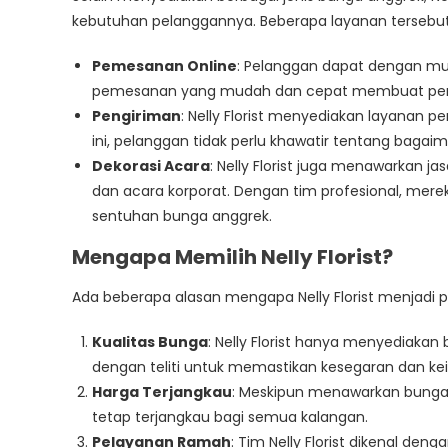
kebutuhan pelanggannya. Beberapa layanan tersebut 
Pemesanan Online
: Pelanggan dapat dengan mud
pemesanan yang mudah dan cepat membuat peng
Pengiriman
: Nelly Florist menyediakan layanan p
ini, pelanggan tidak perlu khawatir tentang baga
Dekorasi Acara
: Nelly Florist juga menawarkan ja
dan acara korporat. Dengan tim profesional, mer
sentuhan bunga anggrek.
Mengapa Memilih Nelly Florist?
Ada beberapa alasan mengapa Nelly Florist menjadi 
Kualitas Bunga
: Nelly Florist hanya menyediakan 
dengan teliti untuk memastikan kesegaran dan ke
Harga Terjangkau
: Meskipun menawarkan bunga d
tetap terjangkau bagi semua kalangan.
Pelayanan Ramah
: Tim Nelly Florist dikenal d