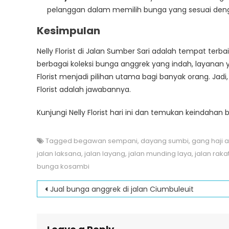
pelanggan dalam memilih bunga yang sesuai den
Kesimpulan
Nelly Florist di Jalan Sumber Sari adalah tempat te
berbagai koleksi bunga anggrek yang indah, layanan ya
Florist menjadi pilihan utama bagi banyak orang. Jadi
Florist adalah jawabannya.
Kunjungi Nelly Florist hari ini dan temukan keindah
Tagged
begawan sempani
,
dayang sumbi
,
gang haji 
jalan laksana
,
jalan layang
,
jalan munding laya
,
jalan raka
bunga kosambi
Post
Jual bunga anggrek di jalan Ciumbuleuit
navigation