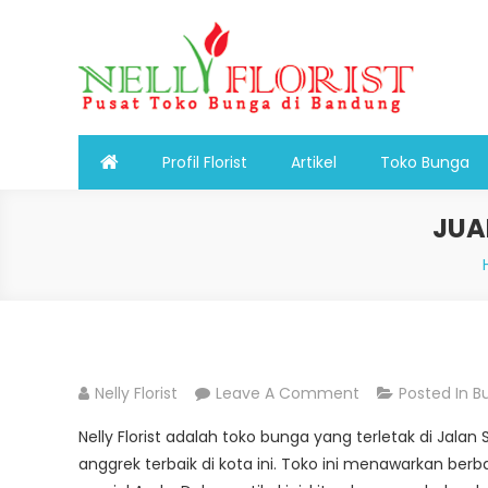
Skip
to
content
Nelly Florist Bandung
Jual karangan bunga papan Bandung
Profil Florist
Artikel
Toko Bunga
JUA
On
Nelly Florist
Leave A Comment
Posted In
B
Jual
Nelly Florist adalah toko bunga yang terletak di Jala
Bunga
anggrek terbaik di kota ini. Toko ini menawarkan be
Anggrek