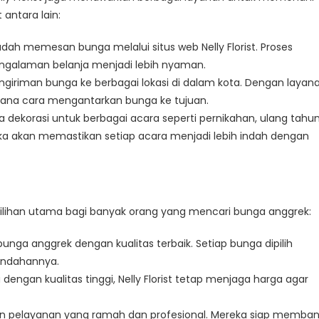
antara lain:
ah memesan bunga melalui situs web Nelly Florist. Proses
alaman belanja menjadi lebih nyaman.
engiriman bunga ke berbagai lokasi di dalam kota. Dengan layan
imana cara mengantarkan bunga ke tujuan.
sa dekorasi untuk berbagai acara seperti pernikahan, ulang tahun
eka akan memastikan setiap acara menjadi lebih indah dengan
pilihan utama bagi banyak orang yang mencari bunga anggrek:
bunga anggrek dengan kualitas terbaik. Setiap bunga dipilih
indahannya.
engan kualitas tinggi, Nelly Florist tetap menjaga harga agar
engan pelayanan yang ramah dan profesional. Mereka siap memba