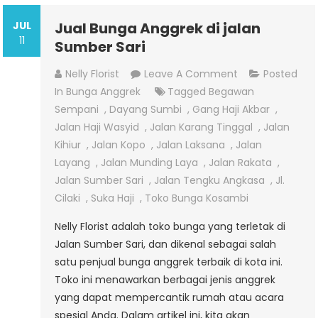
JUL
Jual Bunga Anggrek di jalan
11
Sumber Sari
On
Nelly Florist
Leave A Comment
Posted
Jual
In
Bunga Anggrek
Tagged
Begawan
Bunga
Sempani
,
Dayang Sumbi
,
Gang Haji Akbar
,
Anggrek
Jalan Haji Wasyid
,
Jalan Karang Tinggal
,
Jalan
Di
Kihiur
,
Jalan Kopo
,
Jalan Laksana
,
Jalan
Jalan
Layang
,
Jalan Munding Laya
,
Jalan Rakata
,
Sumber
Jalan Sumber Sari
,
Jalan Tengku Angkasa
,
Jl.
Sari
Cilaki
,
Suka Haji
,
Toko Bunga Kosambi
Nelly Florist adalah toko bunga yang terletak di
Jalan Sumber Sari, dan dikenal sebagai salah
satu penjual bunga anggrek terbaik di kota ini.
Toko ini menawarkan berbagai jenis anggrek
yang dapat mempercantik rumah atau acara
spesial Anda. Dalam artikel ini, kita akan