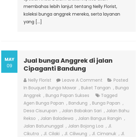
membahas lebih lanjut tentang Nelly Florist,
koleksi bunga anggrek mereka, serta layanan
yang […]
MAY
Jual bunga Anggrek di jalan
09
Cipaganti Bandung
On
Nelly Florist
Leave A Comment
Posted
Jual
In
Bouquet Bunga Mawar
,
Buket Tangan
,
Bunga
Bunga
Anggrek
,
Bunga Papan Sukses
Tagged
Anggrek
Agen Bunga Papan
,
Bandung
,
Bunga Papan
,
Di
Desa Cisurupan
,
Jalan Babakan Sari
,
Jalan Bahu
Jalan
Rekso
,
Jalan Baladewa
,
Jalan Bangus Rangin
,
Cipaganti
Jalan Batununggal
,
Jalan Bojong Loa
,
Jl.
Bandung
Cikutra
,
Jl. Cilaki
,
Jl. Ciliwung
,
Jl. Cimanuk
,
Jl.