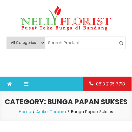
Skip
to
content
Nelly Florist Bandung
Jual karangan bunga papan Bandung
0813 2105 7718
CATEGORY:
BUNGA PAPAN SUKSES
Home
Artikel Terbaru
Bunga Papan Sukses