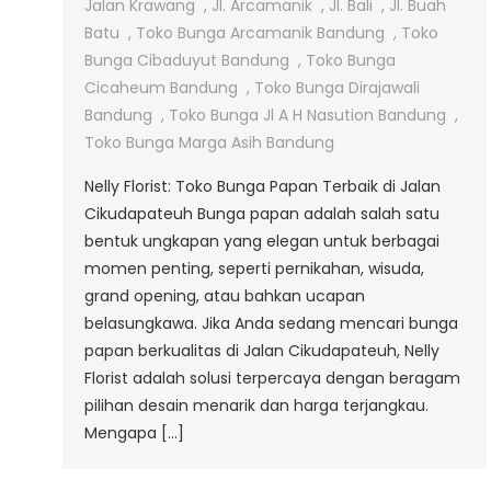
Jalan
Jalan Krawang
,
Jl. Arcamanik
,
Jl. Bali
,
Jl. Buah
Cikudapateuh
Batu
,
Toko Bunga Arcamanik Bandung
,
Toko
Bunga Cibaduyut Bandung
,
Toko Bunga
Cicaheum Bandung
,
Toko Bunga Dirajawali
Bandung
,
Toko Bunga Jl A H Nasution Bandung
,
Toko Bunga Marga Asih Bandung
Nelly Florist: Toko Bunga Papan Terbaik di Jalan
Cikudapateuh Bunga papan adalah salah satu
bentuk ungkapan yang elegan untuk berbagai
momen penting, seperti pernikahan, wisuda,
grand opening, atau bahkan ucapan
belasungkawa. Jika Anda sedang mencari bunga
papan berkualitas di Jalan Cikudapateuh, Nelly
Florist adalah solusi terpercaya dengan beragam
pilihan desain menarik dan harga terjangkau.
Mengapa […]