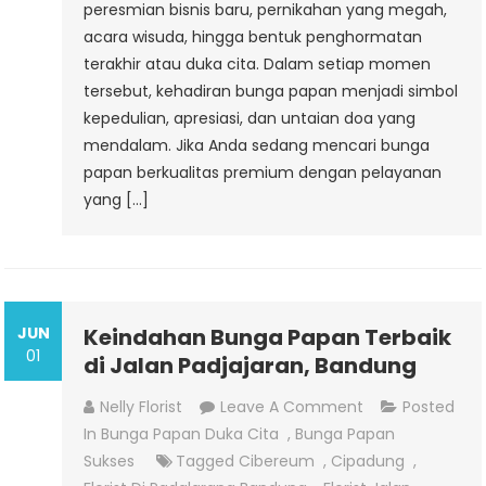
peresmian bisnis baru, pernikahan yang megah,
acara wisuda, hingga bentuk penghormatan
terakhir atau duka cita. Dalam setiap momen
tersebut, kehadiran bunga papan menjadi simbol
kepedulian, apresiasi, dan untaian doa yang
mendalam. Jika Anda sedang mencari bunga
papan berkualitas premium dengan pelayanan
yang […]
JUN
Keindahan Bunga Papan Terbaik
01
di Jalan Padjajaran, Bandung
On
Nelly Florist
Leave A Comment
Posted
Keindahan Bun
In
Bunga Papan Duka Cita
,
Bunga Papan
Papan Terbaik
Sukses
Tagged
Cibereum
,
Cipadung
,