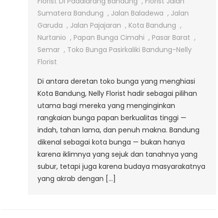
Di
Florist Di Padalarang Bandung
,
Florist Jalan
Jalan
Sumatera Bandung
,
Jalan Baladewa
,
Jalan
Padjajaran,
Garuda
,
Jalan Pajajaran
,
Kota Bandung
,
Bandung
Nurtanio
,
Papan Bunga Cimahi
,
Pasar Barat
,
Semar
,
Toko Bunga Pasirkaliki Bandung-Nelly
Florist
Di antara deretan toko bunga yang menghiasi
Kota Bandung, Nelly Florist hadir sebagai pilihan
utama bagi mereka yang menginginkan
rangkaian bunga papan berkualitas tinggi —
indah, tahan lama, dan penuh makna. Bandung
dikenal sebagai kota bunga — bukan hanya
karena iklimnya yang sejuk dan tanahnya yang
subur, tetapi juga karena budaya masyarakatnya
yang akrab dengan […]