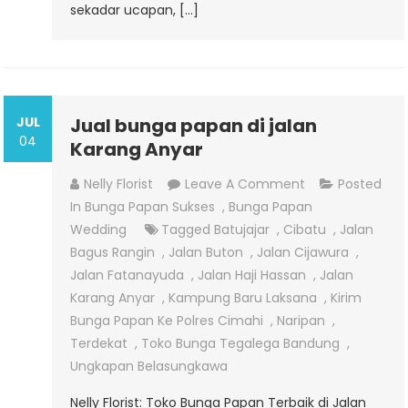
sekadar ucapan, […]
JUL
Jual bunga papan di jalan
04
Karang Anyar
On
Nelly Florist
Leave A Comment
Posted
Jual
In
Bunga Papan Sukses
,
Bunga Papan
Bunga
Wedding
Tagged
Batujajar
,
Cibatu
,
Jalan
Papan
Bagus Rangin
,
Jalan Buton
,
Jalan Cijawura
,
Di
Jalan Fatanayuda
,
Jalan Haji Hassan
,
Jalan
Jalan
Karang Anyar
,
Kampung Baru Laksana
,
Kirim
Karang
Bunga Papan Ke Polres Cimahi
,
Naripan
,
Anyar
Terdekat
,
Toko Bunga Tegalega Bandung
,
Ungkapan Belasungkawa
Nelly Florist: Toko Bunga Papan Terbaik di Jalan