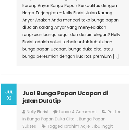
Karang Anyar Bunga Papan Berkualitas dengan
Harga Terjangkau – Nelly Florist Jalan Karang
Anyar Apakah Anda mencari toko bunga papan
di Jalan Karang Anyar yang menyediakan
rangkaian bunga segar dan desain elegan? Nelly
Florist adalah solusi terbaik untuk kebutuhan
bunga papan ucapan, bunga duka cita, atau
bunga peresmian dengan kualitas premium […]
JUL
Jual Bunga Papan Ucapan di
02
jalan Dulatip
On
Nelly Florist
Leave A Comment
Posted
Jual
In
Bunga Papan Duka Cita
,
Bunga Papan
Bunga
Sukses
Tagged
Ibrahim Adjie
,
Ibu Inggit