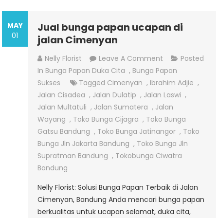
MAY
Jual bunga papan ucapan di
01
jalan Cimenyan
On
Nelly Florist
Leave A Comment
Posted
Jual
In
Bunga Papan Duka Cita
,
Bunga Papan
Bunga
Sukses
Tagged
Cimenyan
,
Ibrahim Adjie
,
Papan
Jalan Cisadea
,
Jalan Dulatip
,
Jalan Laswi
,
Ucapan
Jalan Multatuli
,
Jalan Sumatera
,
Jalan
Di
Wayang
,
Toko Bunga Cijagra
,
Toko Bunga
Jalan
Gatsu Bandung
,
Toko Bunga Jatinangor
,
Toko
Cimenyan
Bunga Jln Jakarta Bandung
,
Toko Bunga Jln
Supratman Bandung
,
Tokobunga Ciwatra
Bandung
Nelly Florist: Solusi Bunga Papan Terbaik di Jalan
Cimenyan, Bandung Anda mencari bunga papan
berkualitas untuk ucapan selamat, duka cita,