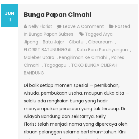
JUN
Bunga Papan Cimahi
11
On
Nelly Florist
Leave A Comment
Posted
Bunga
In
Bunga Papan Sukses
Tagged
Arya
Papan
Jipang
,
Batu Jajar
,
Cibatu
,
Cibeureum
,
Cimahi
FLORIST BATUNUNGGAL
,
Kota Baru Parahyangan
,
Maleber Utara
,
Pengiriman Ke Cimahi
,
Polres
Cimahi
,
Tagogapu
,
TOKO BUNGA CIJERAH
BANDUNG
Di balik setiap momen spesial — pernikahan,
wisuda, pembukaan usaha, maupun duka cita —
selalu ada rangkaian bunga yang hadir
menyampaikan perasaan yang tak terucap. Di
wilayah Bandung dan sekitarnya, Nelly
Florist telah menjadi nama yang dipercaya oleh
ribuan pelanggan selama bertahun-tahun. Kini,