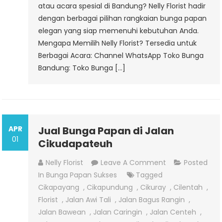
atau acara spesial di Bandung? Nelly Florist hadir
dengan berbagai pilihan rangkaian bunga papan
elegan yang siap memenuhi kebutuhan Anda.
Mengapa Memilih Nelly Florist? Tersedia untuk
Berbagai Acara: Channel WhatsApp Toko Bunga
Bandung: Toko Bunga […]
APR
Jual Bunga Papan di Jalan
01
Cikudapateuh
On
Nelly Florist
Leave A Comment
Posted
Jual
In
Bunga Papan Sukses
Tagged
Bunga
Cikapayang
,
Cikapundung
,
Cikuray
,
Cilentah
,
Papan
Florist
,
Jalan Awi Tali
,
Jalan Bagus Rangin
,
Di
Jalan Bawean
,
Jalan Caringin
,
Jalan Centeh
,