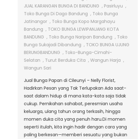
JUAL KARANGAN BUNGA DI BANDUNG
,
Pasirluyu
,
Toko Bunga Di Dago Bandung
,
Toko Bunga
Jatinangor
,
Toko Bunga Kopo Margahayu
Bandung
,
TOKO BUNGA LEWIPANJANG KOTA
BANDUNG
,
Toko Bunga Naripan Bandung
,
Toko
Bunga Sukajadi Dibandung
,
TOKO BUNGA UJUNG
BERUNGBANDUNG
,
Toko-Bunga-Cimahi-
Selatan
,
Turut Berduka Cita
,
Wangun Harja
,
Wangun Sari
Jual Bunga Papan di Cileunyi – Nelly Florist,
Hadirkan Pesan yang Tak Terlupakan Ada saat-
saat dalam hidup di mana kata-kata saja tidak
cukup. Pernikahan sahabat, peresmian usaha
keluarga, ulang tahun orang terkasih, hingga
momen duka cita yang penuh haru.Di momen
seperti itulah, kita ingin hadir dengan cara yang
paling berkesan—memberi sesuatu yang bukan