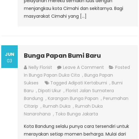
pelayanan mereka semakin luas dengan
menjangkau kota Cimahi dan sekitarnya. Bagi
masyarakat Cimahi yang […]
JUN
Bunga Papan Bumi Baru
03
On
Nelly Florist
Leave A Comment
Posted
Bunga
In
Bunga Papan Duka Cita
,
Bunga Papan
Papan
Sukses
Tagged
Adipati Kertabumi
,
Bumi
Bumi
Baru
,
Dipati Ukur
,
Florist Jalan Sumatera
Baru
Bandung
,
Karangan Bunga Papan
,
Perumahan
Citarip
,
Rumah Duka
,
Rumah Duka
Nanarohana
,
Toko Bunga Jakarta
Kota Bandung selalu punya cara tersendiri untuk
merayakan setiap momen berharga. Mulai dari