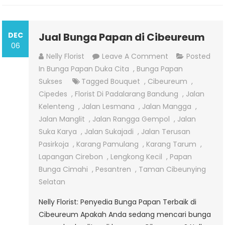
DEC
Jual Bunga Papan di Cibeureum
06
On
Nelly Florist
Leave A Comment
Posted
Jual
In
Bunga Papan Duka Cita
,
Bunga Papan
Bunga
Sukses
Tagged
Bouquet
,
Cibeureum
,
Papan
Cipedes
,
Florist Di Padalarang Bandung
,
Jalan
Di
Kelenteng
,
Jalan Lesmana
,
Jalan Mangga
,
Cibeureum
Jalan Manglit
,
Jalan Rangga Gempol
,
Jalan
Suka Karya
,
Jalan Sukajadi
,
Jalan Terusan
Pasirkoja
,
Karang Pamulang
,
Karang Tarum
,
Lapangan Cirebon
,
Lengkong Kecil
,
Papan
Bunga Cimahi
,
Pesantren
,
Taman Cibeunying
Selatan
Nelly Florist: Penyedia Bunga Papan Terbaik di
Cibeureum Apakah Anda sedang mencari bunga