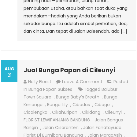
penting hadir—pernikahan, ulang tahun,
pembukaan usaha, atau bahkan saat duka yang
mendalam—hadiah yang Anda berikan bukan
sekadar bunga. Itu adalah simbol perhatian, doa,
dan cinta. Dan tepat di Jalan Baleendah, ada […]
AUG
Jual Bunga Papan di Cileunyi
21
On
Nelly Florist
Leave A Comment
Posted
Jual
In
Bunga Papan Sukses
Tagged
Balubur
Bunga
Town Square
,
Bunga Baby’s Breath
,
Bunga
Papan
Kenanga
,
Bunga Lily
,
Cibodas
,
Cibogo
,
Di
Cicalengka
,
Cikahuripan
,
Cikidang
,
Cileunyi
,
Cileunyi
FLORIST LEWIPANJANG BANDUNG
,
Jalan Bangus
Rangin
,
Jalan Cisaranten
,
Jalan Fanatayuda
Florist Di Bumibaru Bandung
,
Jalan MargaAsih
,