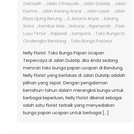
Papan
Garnasih
,
Jalan Citrayuda
,
Jalan Dulatip
,
Jalan
Ucapan
Durma
,
Jalan Karang Anyar
,
Jalan Laswi
,
Jalan
Di
Raya Ujung Berung
,
Jl. Astana Anyar
,
Karang
Jalan
Setra
,
Kembar Mas
,
Natuna
,
Ngamprah
,
Pasir
Dulatip
Luyu Timur
,
Rajawali
,
Sampora
,
Toko Bunga Di
Cicalengka Bandung
,
Toko Bunga Pasteur
Nelly Florist: Toko Bunga Papan Ucapan
Terpercaya di Jalan Dulatip Jika Anda sedang
mencari toko bunga papan ucapan di Bandung,
Nelly Florist yang berlokasi di Jalan Dulatip adalah
pilihan yang tepat. Dengan pengalaman
bertahun-tahun dalam merangkai bunga untuk
berbagai keperluan, Nelly Florist dikenal sebagai
salah satu florist terbaik yang menyediakan
bunga papan ucapan untuk berbagai […]