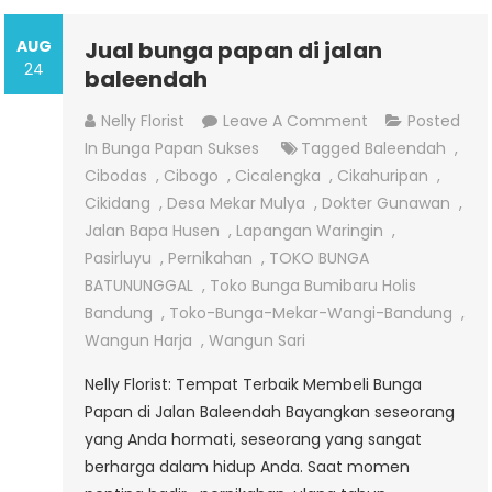
AUG
Jual bunga papan di jalan
24
baleendah
On
Nelly Florist
Leave A Comment
Posted
Jual
In
Bunga Papan Sukses
Tagged
Baleendah
,
Bunga
Cibodas
,
Cibogo
,
Cicalengka
,
Cikahuripan
,
Papan
Cikidang
,
Desa Mekar Mulya
,
Dokter Gunawan
,
Di
Jalan Bapa Husen
,
Lapangan Waringin
,
Jalan
Pasirluyu
,
Pernikahan
,
TOKO BUNGA
Baleendah
BATUNUNGGAL
,
Toko Bunga Bumibaru Holis
Bandung
,
Toko-Bunga-Mekar-Wangi-Bandung
,
Wangun Harja
,
Wangun Sari
Nelly Florist: Tempat Terbaik Membeli Bunga
Papan di Jalan Baleendah Bayangkan seseorang
yang Anda hormati, seseorang yang sangat
berharga dalam hidup Anda. Saat momen