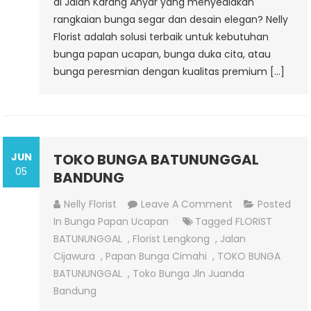
di Jalan Karang Anyar yang menyediakan
rangkaian bunga segar dan desain elegan? Nelly
Florist adalah solusi terbaik untuk kebutuhan
bunga papan ucapan, bunga duka cita, atau
bunga peresmian dengan kualitas premium […]
JUN
TOKO BUNGA BATUNUNGGAL
05
BANDUNG
On
Nelly Florist
Leave A Comment
Posted
TOKO
In
Bunga Papan Ucapan
Tagged
FLORIST
BUNGA
BATUNUNGGAL
,
Florist Lengkong
,
Jalan
BATUNUNGGAL
Cijawura
,
Papan Bunga Cimahi
,
TOKO BUNGA
BANDUNG
BATUNUNGGAL
,
Toko Bunga Jln Juanda
Bandung