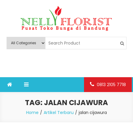
Skip
to
content
Nelly Florist Bandung
Jual karangan bunga papan Bandung
0813 2105 7718
TAG:
JALAN CIJAWURA
Home
Artikel Terbaru
jalan cijawura