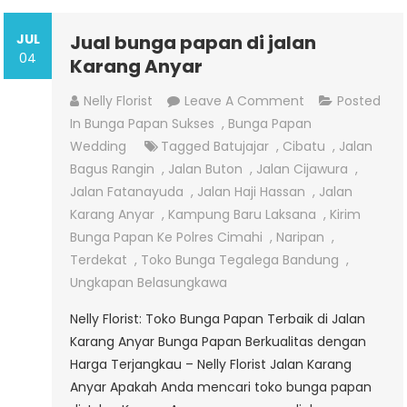
JUL
Jual bunga papan di jalan
04
Karang Anyar
On
Nelly Florist
Leave A Comment
Posted
Jual
In
Bunga Papan Sukses
,
Bunga Papan
Bunga
Wedding
Tagged
Batujajar
,
Cibatu
,
Jalan
Papan
Bagus Rangin
,
Jalan Buton
,
Jalan Cijawura
,
Di
Jalan Fatanayuda
,
Jalan Haji Hassan
,
Jalan
Jalan
Karang Anyar
,
Kampung Baru Laksana
,
Kirim
Karang
Bunga Papan Ke Polres Cimahi
,
Naripan
,
Anyar
Terdekat
,
Toko Bunga Tegalega Bandung
,
Ungkapan Belasungkawa
Nelly Florist: Toko Bunga Papan Terbaik di Jalan
Karang Anyar Bunga Papan Berkualitas dengan
Harga Terjangkau – Nelly Florist Jalan Karang
Anyar Apakah Anda mencari toko bunga papan