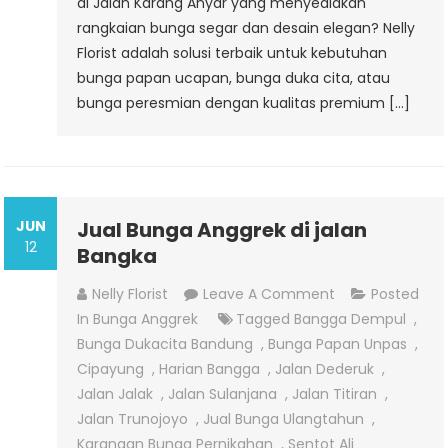
di Jalan Karang Anyar yang menyediakan
rangkaian bunga segar dan desain elegan? Nelly
Florist adalah solusi terbaik untuk kebutuhan
bunga papan ucapan, bunga duka cita, atau
bunga peresmian dengan kualitas premium […]
JUN
Jual Bunga Anggrek di jalan
12
Bangka
On
Nelly Florist
Leave A Comment
Posted
Jual
In
Bunga Anggrek
Tagged
Bangga Dempul
,
Bunga
Bunga Dukacita Bandung
,
Bunga Papan Unpas
,
Anggrek
Cipayung
,
Harian Bangga
,
Jalan Dederuk
,
Di
Jalan Jalak
,
Jalan Sulanjana
,
Jalan Titiran
,
Jalan
Jalan Trunojoyo
,
Jual Bunga Ulangtahun
,
Bangka
Karangan Bunga Pernikahan
,
Sentot Ali