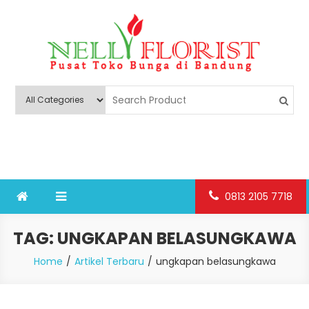
Skip
to
content
Nelly Florist Bandung
Jual karangan bunga papan Bandung
0813 2105 7718
TAG:
UNGKAPAN BELASUNGKAWA
Home
Artikel Terbaru
ungkapan belasungkawa