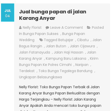
JUL
Jual bunga papan di jalan
04
Karang Anyar
On
Nelly Florist
Leave A Comment
Posted
Jual
In
Bunga Papan Sukses
,
Bunga Papan
Bunga
Wedding
Tagged
Batujajar
,
Cibatu
,
Jalan
Papan
Bagus Rangin
,
Jalan Buton
,
Jalan Cijawura
,
Di
Jalan Fatanayuda
,
Jalan Haji Hassan
,
Jalan
Jalan
Karang Anyar
,
Kampung Baru Laksana
,
Kirim
Karang
Bunga Papan Ke Polres Cimahi
,
Naripan
,
Anyar
Terdekat
,
Toko Bunga Tegalega Bandung
,
Ungkapan Belasungkawa
Nelly Florist: Toko Bunga Papan Terbaik di Jalan
Karang Anyar Bunga Papan Berkualitas dengan
Harga Terjangkau – Nelly Florist Jalan Karang
Anyar Apakah Anda mencari toko bunga papan