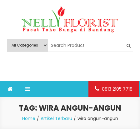
Skip
to
content
Nelly Florist Bandung
Jual karangan bunga papan Bandung
0813 2105 7718
TAG:
WIRA ANGUN-ANGUN
Home
Artikel Terbaru
wira angun-angun