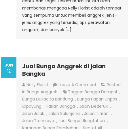
cantik dan segar. Dalam artikel ini, kita akan
membahas mengapa Nelly Florist adalah tempat
yang sempurna untuk membeli anggrek, jenis-
jenis anggrek yang tersedia, tips perawatan
anggrek, dan banyak […]
JUN
Jual Bunga Anggrek di jalan
12
Bangka
On
Nelly Florist
Leave A Comment
Posted
Jual
In
Bunga Anggrek
Tagged
Bangga Dempul
,
Bunga
Bunga Dukacita Bandung
,
Bunga Papan Unpas
,
Anggrek
Cipayung
,
Harian Bangga
,
Jalan Dederuk
,
Di
Jalan Jalak
,
Jalan Sulanjana
,
Jalan Titiran
,
Jalan
Jalan Trunojoyo
,
Jual Bunga Ulangtahun
,
Bangka
Karangan Bunga Pernikahan
,
Sentot Ali