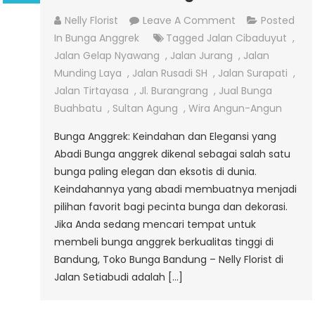
On
Nelly Florist
Leave A Comment
Posted
Jual
In
Bunga Anggrek
Tagged
Jalan Cibaduyut
,
Bunga
Jalan Gelap Nyawang
,
Jalan Jurang
,
Jalan
Anggrek
Munding Laya
,
Jalan Rusadi SH
,
Jalan Surapati
,
Di
Jalan Tirtayasa
,
Jl. Burangrang
,
Jual Bunga
Jalan
Buahbatu
,
Sultan Agung
,
Wira Angun-Angun
Setiabudi
Bunga Anggrek: Keindahan dan Elegansi yang
Bandung
Abadi Bunga anggrek dikenal sebagai salah satu
bunga paling elegan dan eksotis di dunia.
Keindahannya yang abadi membuatnya menjadi
pilihan favorit bagi pecinta bunga dan dekorasi.
Jika Anda sedang mencari tempat untuk
membeli bunga anggrek berkualitas tinggi di
Bandung, Toko Bunga Bandung – Nelly Florist di
Jalan Setiabudi adalah […]