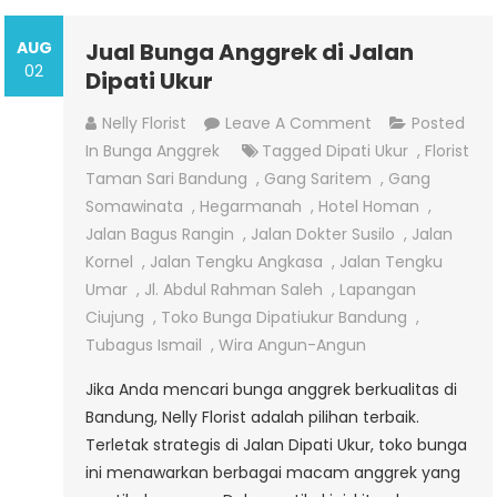
AUG
Jual Bunga Anggrek di Jalan
02
Dipati Ukur
On
Nelly Florist
Leave A Comment
Posted
Jual
In
Bunga Anggrek
Tagged
Dipati Ukur
,
Florist
Bunga
Taman Sari Bandung
,
Gang Saritem
,
Gang
Anggrek
Somawinata
,
Hegarmanah
,
Hotel Homan
,
Di
Jalan Bagus Rangin
,
Jalan Dokter Susilo
,
Jalan
Jalan
Kornel
,
Jalan Tengku Angkasa
,
Jalan Tengku
Dipati
Umar
,
Jl. Abdul Rahman Saleh
,
Lapangan
Ukur
Ciujung
,
Toko Bunga Dipatiukur Bandung
,
Tubagus Ismail
,
Wira Angun-Angun
Jika Anda mencari bunga anggrek berkualitas di
Bandung, Nelly Florist adalah pilihan terbaik.
Terletak strategis di Jalan Dipati Ukur, toko bunga
ini menawarkan berbagai macam anggrek yang