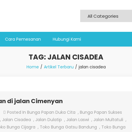
Cara Pemesanan
Hubungi Kami
TAG:
JALAN CISADEA
Home
Artikel Terbaru
jalan cisadea
n di jalan Cimenyan
On
Posted In
Bunga Papan Duka Cita
,
Bunga Papan Sukses
Jual
,
Jalan Cisadea
,
Jalan Dulatip
,
Jalan Laswi
,
Jalan Multatuli
,
Bunga
ko Bunga Cijagra
,
Toko Bunga Gatsu Bandung
,
Toko Bunga