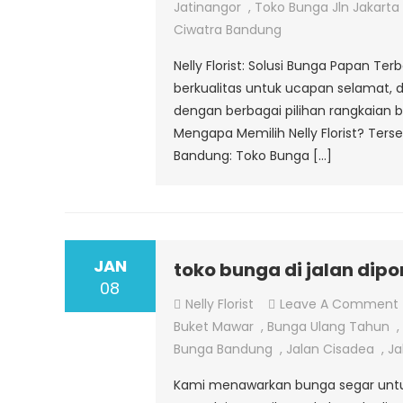
Jatinangor
,
Toko Bunga Jln Jakart
Ciwatra Bandung
Nelly Florist: Solusi Bunga Papan T
berkualitas untuk ucapan selamat, du
dengan berbagai pilihan rangkaian
Mengapa Memilih Nelly Florist? Ter
Bandung: Toko Bunga […]
JAN
toko bunga di jalan di
08
Nelly Florist
Leave A Comment
Buket Mawar
,
Bunga Ulang Tahun
,
Bunga Bandung
,
Jalan Cisadea
,
Ja
Kami menawarkan bunga segar untuk 