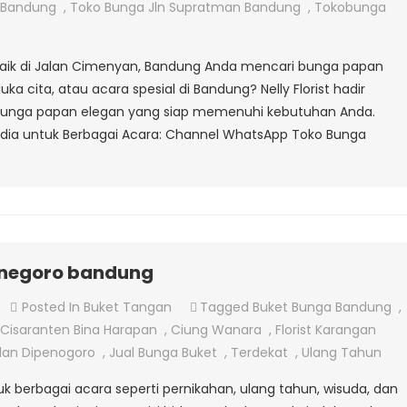
Papan
a Bandung
,
Toko Bunga Jln Supratman Bandung
,
Tokobunga
Ucapan
Di
erbaik di Jalan Cimenyan, Bandung Anda mencari bunga papan
Jalan
ka cita, atau acara spesial di Bandung? Nelly Florist hadir
Cimenyan
 bunga papan elegan yang siap memenuhi kebutuhan Anda.
sedia untuk Berbagai Acara: Channel WhatsApp Toko Bunga
ponegoro bandung
On
Posted In
Buket Tangan
Tagged
Buket Bunga Bandung
,
Toko
Cisaranten Bina Harapan
,
Ciung Wanara
,
Florist Karangan
Bunga
lan Dipenogoro
,
Jual Bunga Buket
,
Terdekat
,
Ulang Tahun
Di
berbagai acara seperti pernikahan, ulang tahun, wisuda, dan
Jalan