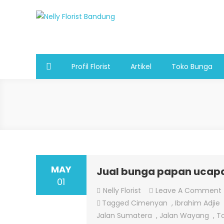
Skip
to
Nelly Florist Bandung
Jual karangan bunga papan Bandung
content
Profil Florist
Artikel
Toko Bunga
MAY
Jual bunga papan ucapa
01
Nelly Florist
Leave A Comment
Tagged
Cimenyan
,
Ibrahim Adjie
Jalan Sumatera
,
Jalan Wayang
,
To