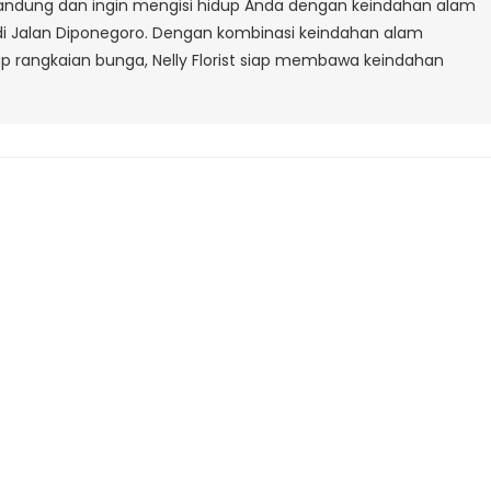
 Bandung dan ingin mengisi hidup Anda dengan keindahan alam
Diponegoro
st di Jalan Diponegoro. Dengan kombinasi keindahan alam
Bandung
ap rangkaian bunga, Nelly Florist siap membawa keindahan