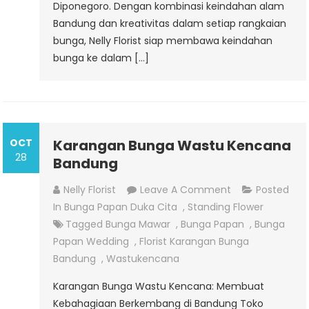
Diponegoro. Dengan kombinasi keindahan alam
Bandung dan kreativitas dalam setiap rangkaian
bunga, Nelly Florist siap membawa keindahan
bunga ke dalam […]
OCT
Karangan Bunga Wastu Kencana
28
Bandung
On
Nelly Florist
Leave A Comment
Posted
Karangan
In
Bunga Papan Duka Cita
,
Standing Flower
Bunga
Tagged
Bunga Mawar
,
Bunga Papan
,
Bunga
Wastu
Papan Wedding
,
Florist Karangan Bunga
Kencana
Bandung
,
Wastukencana
Bandung
Karangan Bunga Wastu Kencana: Membuat
Kebahagiaan Berkembang di Bandung Toko