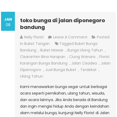
JAN
toko bunga di jalan diponegoro
08
bandung
On
Nelly Florist
Leave A Comment
Posted
Toko
In
Buket Tangan
Tagged
Buket Bunga
Bunga
Bandung
,
Buket Mawar
,
Bunga Ulang Tahun
,
Di
Cisaranten Bina Harapan
,
Ciung Wanara
,
Florist
Jalan
Karangan Bunga Bandung
,
Jalan Cisadea
,
Jalan
Diponegoro
Dipenogoro
,
Jual Bunga Buket
,
Terdekat
,
Bandung
Ulang Tahun
Kami menawarkan bunga segar untuk berbagai
acara seperti pernikahan, ulang tahun, wisuda,
dan acara lainnya. Jika Anda berada di Bandung
dan ingin mengisi hidup Anda dengan keindahan
alam melalui bunga, kunjungi Nelly Florist di Jalan