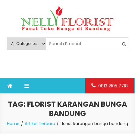
Skip
to
content
Nelly Florist Bandung
Jual karangan bunga papan Bandung
0813 2105 7718
TAG:
FLORIST KARANGAN BUNGA
BANDUNG
Home
Artikel Terbaru
florist karangan bunga bandung