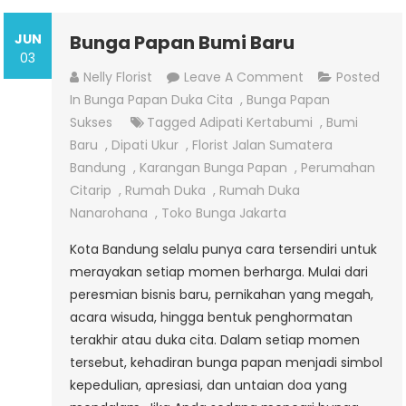
JUN
Bunga Papan Bumi Baru
03
On
Nelly Florist
Leave A Comment
Posted
Bunga
In
Bunga Papan Duka Cita
,
Bunga Papan
Papan
Sukses
Tagged
Adipati Kertabumi
,
Bumi
Bumi
Baru
,
Dipati Ukur
,
Florist Jalan Sumatera
Baru
Bandung
,
Karangan Bunga Papan
,
Perumahan
Citarip
,
Rumah Duka
,
Rumah Duka
Nanarohana
,
Toko Bunga Jakarta
Kota Bandung selalu punya cara tersendiri untuk
merayakan setiap momen berharga. Mulai dari
peresmian bisnis baru, pernikahan yang megah,
acara wisuda, hingga bentuk penghormatan
terakhir atau duka cita. Dalam setiap momen
tersebut, kehadiran bunga papan menjadi simbol
kepedulian, apresiasi, dan untaian doa yang