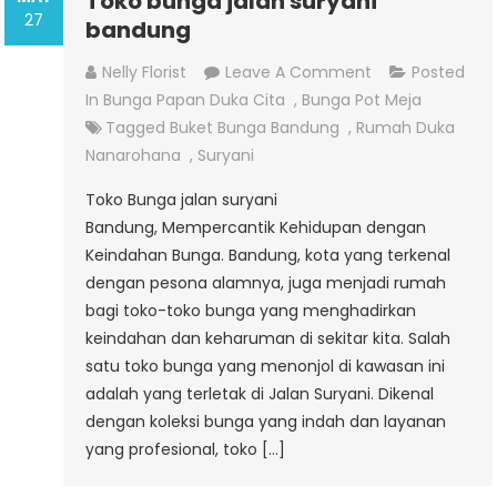
Toko bunga jalan suryani
27
bandung
On
Nelly Florist
Leave A Comment
Posted
Toko
In
Bunga Papan Duka Cita
,
Bunga Pot Meja
Bunga
Tagged
Buket Bunga Bandung
,
Rumah Duka
Jalan
Nanarohana
,
Suryani
Suryani
Toko Bunga jalan suryani
Bandung
Bandung, Mempercantik Kehidupan dengan
Keindahan Bunga. Bandung, kota yang terkenal
dengan pesona alamnya, juga menjadi rumah
bagi toko-toko bunga yang menghadirkan
keindahan dan keharuman di sekitar kita. Salah
satu toko bunga yang menonjol di kawasan ini
adalah yang terletak di Jalan Suryani. Dikenal
dengan koleksi bunga yang indah dan layanan
yang profesional, toko […]