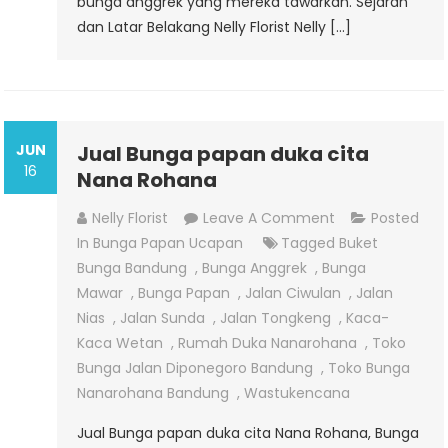
bunga anggrek yang mereka tawarkan. Sejarah
dan Latar Belakang Nelly Florist Nelly […]
JUN
Jual Bunga papan duka cita
16
Nana Rohana
On
Nelly Florist
Leave A Comment
Posted
Jual
In
Bunga Papan Ucapan
Tagged
Buket
Bunga
Bunga Bandung
,
Bunga Anggrek
,
Bunga
Papan
Mawar
,
Bunga Papan
,
Jalan Ciwulan
,
Jalan
Duka
Nias
,
Jalan Sunda
,
Jalan Tongkeng
,
Kaca-
Cita
Kaca Wetan
,
Rumah Duka Nanarohana
,
Toko
Nana
Bunga Jalan Diponegoro Bandung
,
Toko Bunga
Rohana
Nanarohana Bandung
,
Wastukencana
Jual Bunga papan duka cita Nana Rohana, Bunga