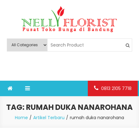
Skip
to
content
Nelly Florist Bandung
Jual karangan bunga papan Bandung
0813 2105 7718
TAG:
RUMAH DUKA NANAROHANA
Home
Artikel Terbaru
rumah duka nanarohana