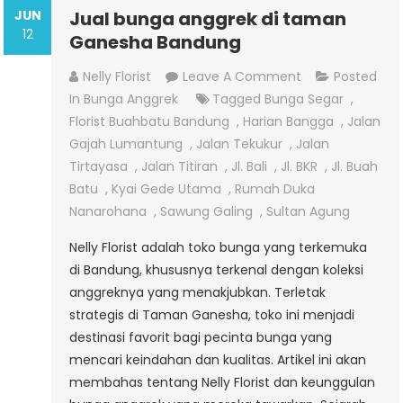
JUN
Jual bunga anggrek di taman
12
Ganesha Bandung
On
Nelly Florist
Leave A Comment
Posted
Jual
In
Bunga Anggrek
Tagged
Bunga Segar
,
Bunga
Florist Buahbatu Bandung
,
Harian Bangga
,
Jalan
Anggrek
Gajah Lumantung
,
Jalan Tekukur
,
Jalan
Di
Tirtayasa
,
Jalan Titiran
,
Jl. Bali
,
Jl. BKR
,
Jl. Buah
Taman
Batu
,
Kyai Gede Utama
,
Rumah Duka
Ganesha
Nanarohana
,
Sawung Galing
,
Sultan Agung
Bandung
Nelly Florist adalah toko bunga yang terkemuka
di Bandung, khususnya terkenal dengan koleksi
anggreknya yang menakjubkan. Terletak
strategis di Taman Ganesha, toko ini menjadi
destinasi favorit bagi pecinta bunga yang
mencari keindahan dan kualitas. Artikel ini akan
membahas tentang Nelly Florist dan keunggulan