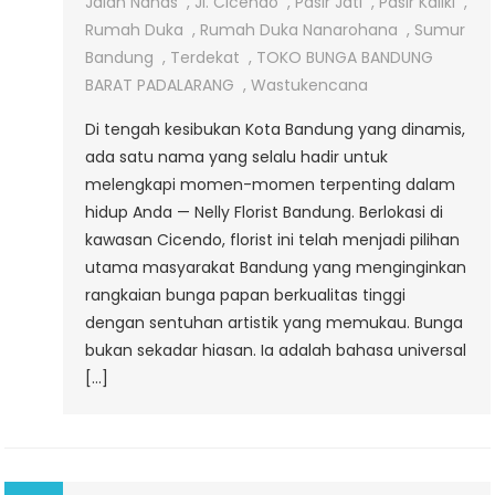
Cicendo
Jalan Nanas
,
Jl. Cicendo
,
Pasir Jati
,
Pasir Kaliki
,
Rumah Duka
,
Rumah Duka Nanarohana
,
Sumur
Bandung
,
Terdekat
,
TOKO BUNGA BANDUNG
BARAT PADALARANG
,
Wastukencana
Di tengah kesibukan Kota Bandung yang dinamis,
ada satu nama yang selalu hadir untuk
melengkapi momen-momen terpenting dalam
hidup Anda — Nelly Florist Bandung. Berlokasi di
kawasan Cicendo, florist ini telah menjadi pilihan
utama masyarakat Bandung yang menginginkan
rangkaian bunga papan berkualitas tinggi
dengan sentuhan artistik yang memukau. Bunga
bukan sekadar hiasan. Ia adalah bahasa universal
[…]