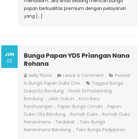
mendalam. Jika Anda sedang mencari bunga
papan berkualitas premium dengan pelayanan
yang […]
JUN
Bunga Papan YDS Priangan Nana
02
Rohana
On
Nelly Florist
Leave A Comment
Posted
Bunga
In
Bunga Papan Duka Cita
Tagged
Bunga
Papan
Dukacita Bandung
,
Florist Di Padalarang
YDS
Bandung
,
Jalan Dukuh
,
Kota Baru
Priangan
Parahyangan
,
Papan Bunga Cimahi
,
Papan
Nana
Duka Cita Bandung
,
Rumah Duka
,
Rumah Duka
Rohana
Nanarohana
,
Terdekat
,
Toko Bunga
Nanarohana Bandung
,
Toko Bunga Padjajaran