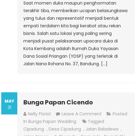
Saat momen duka maupun penghormatan
terakhir tiba, memberikan ucapan belasungkawa
yang tulus dan representatif menjadi bentuk
empati terdalam kita bagi kerabat atau rekan
bisnis. Salah satu lokasi yang paling sering
menjadi pusat pelaksanaan upacara duka di
Kota Kembang adalah Rumah Duka Yayasan
Dana Sosial Priangan (YDSP) yang terletak di
Jalan Nana Rohana No. 37, Bandung. […]
MAY
Bunga Papan Cicendo
31
On
Nelly Florist
Leave A Comment
Posted
Bunga
In
Bunga Papan Wedding
Tagged
Papan
Cipadung
,
Desa Cipadung
,
Jalan Baladewa
,