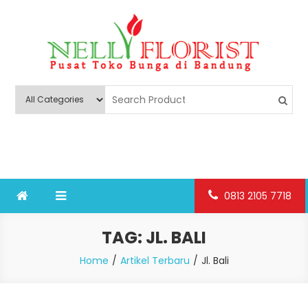
Skip
to
content
Nelly Florist Bandung
Jual karangan bunga papan Bandung
0813 2105 7718
TAG:
JL. BALI
Home
Artikel Terbaru
Jl. Bali