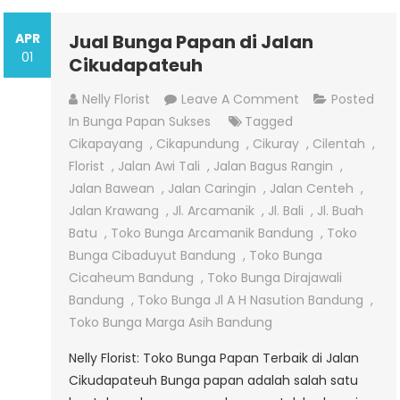
APR
Jual Bunga Papan di Jalan
01
Cikudapateuh
On
Nelly Florist
Leave A Comment
Posted
Jual
In
Bunga Papan Sukses
Tagged
Bunga
Cikapayang
,
Cikapundung
,
Cikuray
,
Cilentah
,
Papan
Florist
,
Jalan Awi Tali
,
Jalan Bagus Rangin
,
Di
Jalan Bawean
,
Jalan Caringin
,
Jalan Centeh
,
Jalan
Jalan Krawang
,
Jl. Arcamanik
,
Jl. Bali
,
Jl. Buah
Cikudapateuh
Batu
,
Toko Bunga Arcamanik Bandung
,
Toko
Bunga Cibaduyut Bandung
,
Toko Bunga
Cicaheum Bandung
,
Toko Bunga Dirajawali
Bandung
,
Toko Bunga Jl A H Nasution Bandung
,
Toko Bunga Marga Asih Bandung
Nelly Florist: Toko Bunga Papan Terbaik di Jalan
Cikudapateuh Bunga papan adalah salah satu