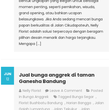
bentuk ungkapan yang elegan untuk berbagai
momen penting, seperti pernikahan, wisuda,
grand opening, atau bahkan ucapan
belasungkawa. Jika Anda sedang mencari bunga
papan berkualitas di Jalan Cikudapateuh, Nelly
Florist adalah solusi terpercaya dengan beragam
pilihan desain menarik dan harga terjangkau.
Mengapa […]
JUN
Jual bunga anggrek di taman
12
Ganesha Bandung
On
Nelly Florist
Leave A Comment
Posted
Jual
In
Bunga Anggrek
Tagged
Bunga Segar
,
Bunga
Florist Buahbatu Bandung
,
Harian Bangga
,
Jalan
Anggrek
Gajah Lumantung
,
Jalan Tekukur
,
Jalan