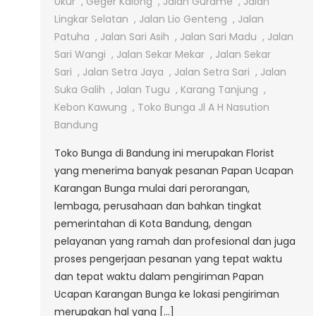
Bunga
Ukur
,
Geger Kalong
,
Jalan Gurame
,
Jalan
Hand
Lingkar Selatan
,
Jalan Lio Genteng
,
Jalan
Bouquet
Patuha
,
Jalan Sari Asih
,
Jalan Sari Madu
,
Jalan
Jalan
Sari Wangi
,
Jalan Sekar Mekar
,
Jalan Sekar
Nasution
Sari
,
Jalan Setra Jaya
,
Jalan Setra Sari
,
Jalan
Bandung
Suka Galih
,
Jalan Tugu
,
Karang Tanjung
,
Kebon Kawung
,
Toko Bunga Jl A H Nasution
Bandung
Toko Bunga di Bandung ini merupakan Florist
yang menerima banyak pesanan Papan Ucapan
Karangan Bunga mulai dari perorangan,
lembaga, perusahaan dan bahkan tingkat
pemerintahan di Kota Bandung, dengan
pelayanan yang ramah dan profesional dan juga
proses pengerjaan pesanan yang tepat waktu
dan tepat waktu dalam pengiriman Papan
Ucapan Karangan Bunga ke lokasi pengiriman
merupakan hal yang […]