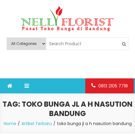
Skip
to
content
Nelly Florist Bandung
Jual karangan bunga papan Bandung
0813 2105 7718
TAG:
TOKO BUNGA JL A H NASUTION
BANDUNG
Home
Artikel Terbaru
toko bunga jl a h nasution bandung