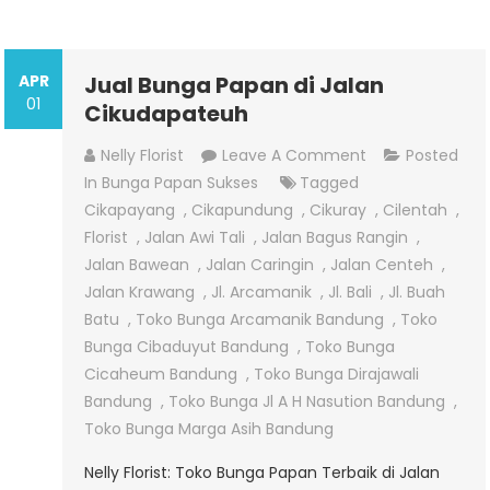
APR
Jual Bunga Papan di Jalan
01
Cikudapateuh
On
Nelly Florist
Leave A Comment
Posted
Jual
In
Bunga Papan Sukses
Tagged
Bunga
Cikapayang
,
Cikapundung
,
Cikuray
,
Cilentah
,
Papan
Florist
,
Jalan Awi Tali
,
Jalan Bagus Rangin
,
Di
Jalan Bawean
,
Jalan Caringin
,
Jalan Centeh
,
Jalan
Jalan Krawang
,
Jl. Arcamanik
,
Jl. Bali
,
Jl. Buah
Cikudapateuh
Batu
,
Toko Bunga Arcamanik Bandung
,
Toko
Bunga Cibaduyut Bandung
,
Toko Bunga
Cicaheum Bandung
,
Toko Bunga Dirajawali
Bandung
,
Toko Bunga Jl A H Nasution Bandung
,
Toko Bunga Marga Asih Bandung
Nelly Florist: Toko Bunga Papan Terbaik di Jalan