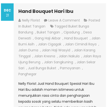
DEC
Hand Bouquet Hari Ibu
21
On
Nelly Florist
Leave A Comment
Posted
Hand
In
Buket Tangan
Tagged
Buket Bunga
Bouquet
Bandung
,
Buket Tangan
,
Cipadung
,
Desa
Hari
Derwati
,
Gang Haji Akbar
,
Hand Bouquet
,
Jalan
Ibu
Bumi Asih
,
Jalan Cigagak
,
Jalan Cimindi Raya
,
Jalan Durna
,
Jalan Haji Wasyid
,
Jalan Karang
Tinggal
,
Jalan Kresna
,
Jalan Nakula
,
Jalan Raya
Ujung Berung
,
Jalan Sangkuning
,
Jalan Sekar
Sari
,
Jual Bunga Buket
,
Pamoyanan
,
Panghegar
Nelly Florist Jual Hand Bouquet Spesial Hari Ibu
Hari Ibu adalah momen istimewa untuk
menunjukkan rasa cinta dan penghargaan
kepada sosok yang selalu memberikan kasih