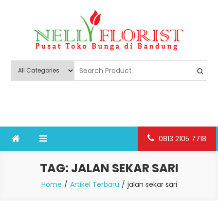
Skip
to
content
Nelly Florist Bandung
Jual karangan bunga papan Bandung
0813 2105 7718
TAG:
JALAN SEKAR SARI
Home
Artikel Terbaru
jalan sekar sari