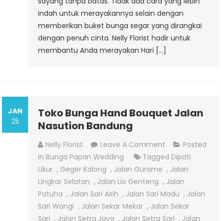
sayang tanpa batas. Tidak ada cara yang lebih
indah untuk merayakannya selain dengan
memberikan buket bunga segar yang dirangkai
dengan penuh cinta. Nelly Florist hadir untuk
membantu Anda merayakan Hari […]
JAN
Toko Bunga Hand Bouquet Jalan
25
Nasution Bandung
On
Nelly Florist
Leave A Comment
Posted
Toko
In
Bunga Papan Wedding
Tagged
Dipati
Bunga
Ukur
,
Geger Kalong
,
Jalan Gurame
,
Jalan
Hand
Lingkar Selatan
,
Jalan Lio Genteng
,
Jalan
Bouquet
Patuha
,
Jalan Sari Asih
,
Jalan Sari Madu
,
Jalan
Jalan
Sari Wangi
,
Jalan Sekar Mekar
,
Jalan Sekar
Nasution
Sari
,
Jalan Setra Jaya
,
Jalan Setra Sari
,
Jalan