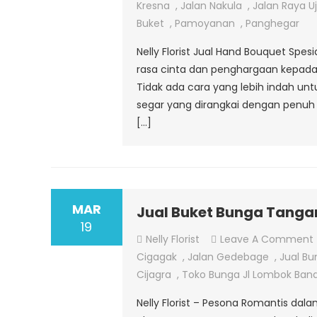
Kresna
,
Jalan Nakula
,
Jalan Raya U
Buket
,
Pamoyanan
,
Panghegar
Nelly Florist Jual Hand Bouquet Spe
rasa cinta dan penghargaan kepada
Tidak ada cara yang lebih indah u
segar yang dirangkai dengan penuh 
[…]
MAR
Jual Buket Bunga Tanga
19
Nelly Florist
Leave A Comment
Cigagak
,
Jalan Gedebage
,
Jual Bu
Cijagra
,
Toko Bunga Jl Lombok Ban
Nelly Florist – Pesona Romantis d