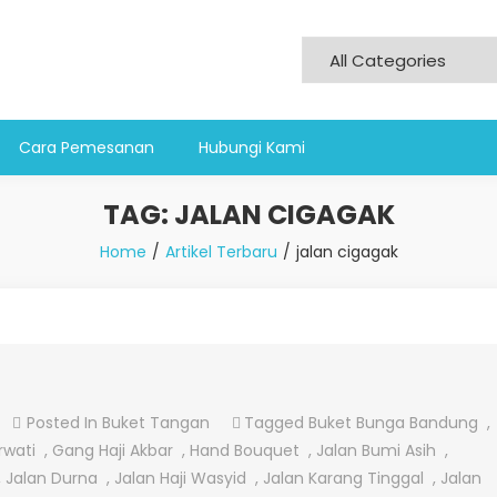
Cara Pemesanan
Hubungi Kami
TAG:
JALAN CIGAGAK
Home
Artikel Terbaru
jalan cigagak
On
Posted In
Buket Tangan
Tagged
Buket Bunga Bandung
,
Hand
rwati
,
Gang Haji Akbar
,
Hand Bouquet
,
Jalan Bumi Asih
,
Bouquet
,
Jalan Durna
,
Jalan Haji Wasyid
,
Jalan Karang Tinggal
,
Jalan