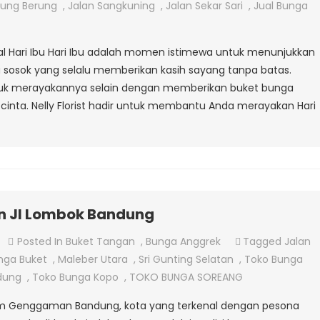
Hari
jung Berung
,
Jalan Sangkuning
,
Jalan Sekar Sari
,
Jual Bunga
Ibu
sial Hari Ibu Hari Ibu adalah momen istimewa untuk menunjukkan
 sosok yang selalu memberikan kasih sayang tanpa batas.
ntuk merayakannya selain dengan memberikan buket bunga
cinta. Nelly Florist hadir untuk membantu Anda merayakan Hari
n Jl Lombok Bandung
On
Posted In
Buket Tangan
,
Bunga Anggrek
Tagged
Jalan
Jual
nga Buket
,
Maleber Utara
,
Sri Gunting Selatan
,
Toko Bunga
Buket
dung
,
Toko Bunga Kopo
,
TOKO BUNGA SOREANG
Bunga
alam Genggaman Bandung, kota yang terkenal dengan pesona
Tangan