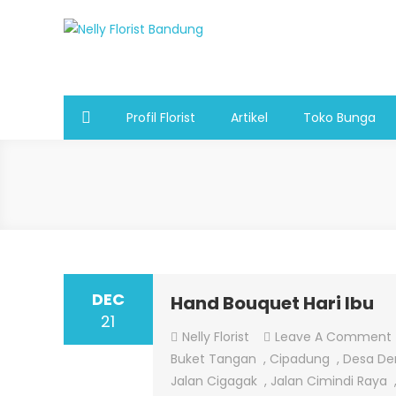
Skip
to
Nelly Florist Bandung
Jual karangan bunga papan Bandung
content
Profil Florist
Artikel
Toko Bunga
DEC
Hand Bouquet Hari Ibu
21
Nelly Florist
Leave A Comment
Buket Tangan
,
Cipadung
,
Desa De
Jalan Cigagak
,
Jalan Cimindi Raya