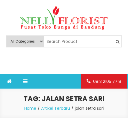
Skip
to
content
Nelly Florist Bandung
Jual karangan bunga papan Bandung
0813 2105 7718
TAG:
JALAN SETRA SARI
Home
Artikel Terbaru
jalan setra sari