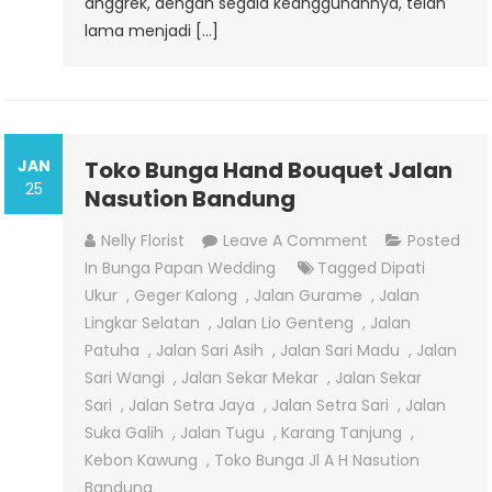
anggrek, dengan segala keanggunannya, telah
lama menjadi […]
JAN
Toko Bunga Hand Bouquet Jalan
25
Nasution Bandung
On
Nelly Florist
Leave A Comment
Posted
Toko
In
Bunga Papan Wedding
Tagged
Dipati
Bunga
Ukur
,
Geger Kalong
,
Jalan Gurame
,
Jalan
Hand
Lingkar Selatan
,
Jalan Lio Genteng
,
Jalan
Bouquet
Patuha
,
Jalan Sari Asih
,
Jalan Sari Madu
,
Jalan
Jalan
Sari Wangi
,
Jalan Sekar Mekar
,
Jalan Sekar
Nasution
Sari
,
Jalan Setra Jaya
,
Jalan Setra Sari
,
Jalan
Bandung
Suka Galih
,
Jalan Tugu
,
Karang Tanjung
,
Kebon Kawung
,
Toko Bunga Jl A H Nasution
Bandung