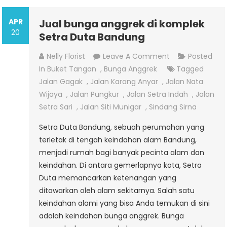
APR
Jual bunga anggrek di komplek
20
Setra Duta Bandung
On
Nelly Florist
Leave A Comment
Posted
Jual
In
Buket Tangan
,
Bunga Anggrek
Tagged
Bunga
Jalan Gagak
,
Jalan Karang Anyar
,
Jalan Nata
Anggrek
Wijaya
,
Jalan Pungkur
,
Jalan Setra Indah
,
Jalan
Di
Setra Sari
,
Jalan Siti Munigar
,
Sindang Sirna
Komplek
Setra Duta Bandung, sebuah perumahan yang
Setra
terletak di tengah keindahan alam Bandung,
Duta
menjadi rumah bagi banyak pecinta alam dan
Bandung
keindahan. Di antara gemerlapnya kota, Setra
Duta memancarkan ketenangan yang
ditawarkan oleh alam sekitarnya. Salah satu
keindahan alami yang bisa Anda temukan di sini
adalah keindahan bunga anggrek. Bunga