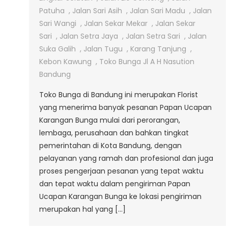
Bouquet
Patuha
,
Jalan Sari Asih
,
Jalan Sari Madu
,
Jalan
Jalan
Sari Wangi
,
Jalan Sekar Mekar
,
Jalan Sekar
Nasution
Sari
,
Jalan Setra Jaya
,
Jalan Setra Sari
,
Jalan
Bandung
Suka Galih
,
Jalan Tugu
,
Karang Tanjung
,
Kebon Kawung
,
Toko Bunga Jl A H Nasution
Bandung
Toko Bunga di Bandung ini merupakan Florist
yang menerima banyak pesanan Papan Ucapan
Karangan Bunga mulai dari perorangan,
lembaga, perusahaan dan bahkan tingkat
pemerintahan di Kota Bandung, dengan
pelayanan yang ramah dan profesional dan juga
proses pengerjaan pesanan yang tepat waktu
dan tepat waktu dalam pengiriman Papan
Ucapan Karangan Bunga ke lokasi pengiriman
merupakan hal yang […]