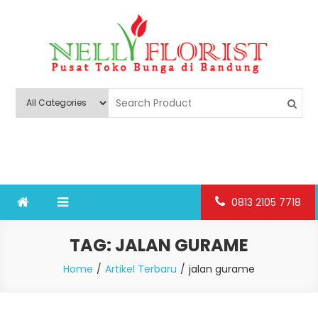
Skip
to
content
Nelly Florist Bandung
Jual karangan bunga papan Bandung
0813 2105 7718
TAG:
JALAN GURAME
Home
Artikel Terbaru
jalan gurame