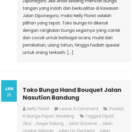
Diponegoro Jika Anda sedang mencari bunga
tangan yang indah dan berkualitas di kawasan
Jalan Diponegoro, maka Nelly Florist adalah
pilihan yang tepat. Toko bunga ini dikenal
dengan rangkaian bunga segarnya yang cantik
dan cocok untuk berbagai acara, mulai dari
pernikahan, ulang tahun, hingga hadiah spesial
untuk orang terkasih. […]
JAN
Toko Bunga Hand Bouquet Jalan
25
Nasution Bandung
On
Nelly Florist
Leave A Comment
Posted
Toko
In
Bunga Papan Wedding
Tagged
Dipati
Bunga
Ukur
,
Geger Kalong
,
Jalan Gurame
,
Jalan
Hand
Lingkar Selatan
,
Jalan Lio Genteng
,
Jalan