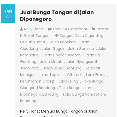
JAN
Jual Bunga Tangan di jalan
01
Diponegoro
On
Nelly Florist
Leave A Comment
Posted
Jual
In
Buket Tangan
Tagged
Desa Cigending
,
Bunga
Gunung Batur
,
Jalan Babakan
,
Jalan
Tangan
Cipadung
,
Jalan Gagak
,
Jalan Gurame
,
Jalan
Di
Kamuning
,
Jalan Lingkar Selatan
,
Jalan Lio
Jalan
Genteng
,
Jalan Merak
,
Jalan Nyengseret
,
Diponegoro
Jalan Peta
,
Jalan Sasak Gantung
,
Jalan Siti
Munigar
,
Jalan Tugu
,
Jl. Citarum
,
Lauk Emas
,
Perumahan Citarip
,
Sadakeling
,
Toko Bunga
Cipaganti Bandung
,
Toko Bunga Jalan
Diponegoro Bandung
,
Toko Bunga Nanarohana
Bandung
Nelly Florist Menjual Bunga Tangan di Jalan