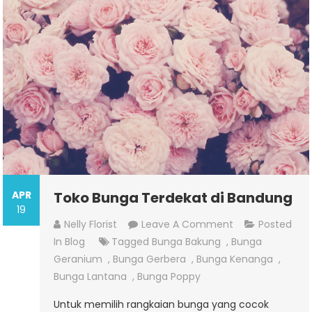
APR
Toko Bunga Terdekat di Bandung
19
On
Nelly Florist
Leave A Comment
Posted
Toko
In
Blog
Tagged
Bunga Bakung
,
Bunga
Bunga
Geranium
,
Bunga Gerbera
,
Bunga Kenanga
,
Terdekat
Bunga Lantana
,
Bunga Poppy
Di
Untuk memilih rangkaian bunga yang cocok
Bandung