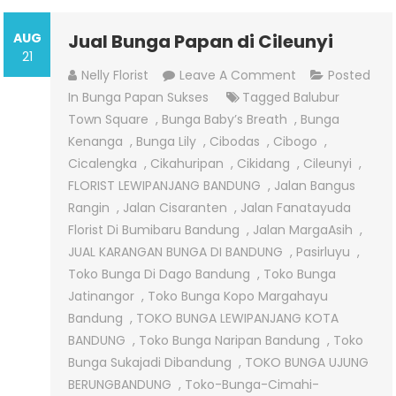
AUG
Jual Bunga Papan di Cileunyi
21
On
Nelly Florist
Leave A Comment
Posted
Jual
In
Bunga Papan Sukses
Tagged
Balubur
Bunga
Town Square
,
Bunga Baby’s Breath
,
Bunga
Papan
Kenanga
,
Bunga Lily
,
Cibodas
,
Cibogo
,
Di
Cicalengka
,
Cikahuripan
,
Cikidang
,
Cileunyi
,
Cileunyi
FLORIST LEWIPANJANG BANDUNG
,
Jalan Bangus
Rangin
,
Jalan Cisaranten
,
Jalan Fanatayuda
Florist Di Bumibaru Bandung
,
Jalan MargaAsih
,
JUAL KARANGAN BUNGA DI BANDUNG
,
Pasirluyu
,
Toko Bunga Di Dago Bandung
,
Toko Bunga
Jatinangor
,
Toko Bunga Kopo Margahayu
Bandung
,
TOKO BUNGA LEWIPANJANG KOTA
BANDUNG
,
Toko Bunga Naripan Bandung
,
Toko
Bunga Sukajadi Dibandung
,
TOKO BUNGA UJUNG
BERUNGBANDUNG
,
Toko-Bunga-Cimahi-