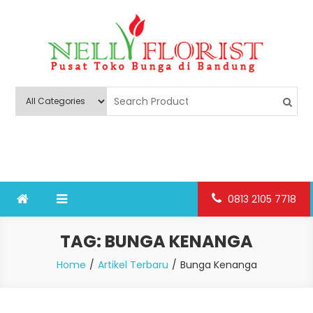
Skip
to
content
Nelly Florist Bandung
Jual karangan bunga papan Bandung
0813 2105 7718
TAG:
BUNGA KENANGA
Home
Artikel Terbaru
Bunga Kenanga