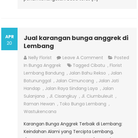
APR
Jual karangan bunga anggrek di
20
Lembang
On
Nelly Florist
Leave A Comment
Posted
Jual
In
Bunga Anggrek
Tagged
Cibatu
,
Florist
Karangan
Lembang Bandung
,
Jalan Bahu Rekso
,
Jalan
Bunga
Batununggal
,
Jalan Cimuncang
,
Jalan Jati
Anggrek
Handap
,
Jalan Raya Sindang Laya
,
Jalan
Di
Sulanjana
,
Jl. Cisangkuy
,
Jl. Ciumbuleuit
,
Lembang
Raman Hewan
,
Toko Bunga Lembang
,
Wastukencana
Karangan Bunga Anggrek Terbaik di Lembang:
Keindahan Alami yang Tercipta Lembang,