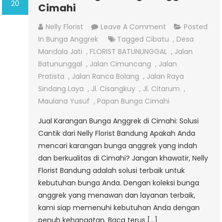
20
Cimahi
On
Nelly Florist
Leave A Comment
Posted
Jual
In
Bunga Anggrek
Tagged
Cibatu
,
Desa
Karangan
Mandala Jati
,
FLORIST BATUNUNGGAL
,
Jalan
Bunga
Batununggal
,
Jalan Cimuncang
,
Jalan
Anggrek
Pratista
,
Jalan Ranca Bolang
,
Jalan Raya
Di
Sindang Laya
,
Jl. Cisangkuy
,
Jl. Citarum
,
Cimahi
Maulana Yusuf
,
Papan Bunga Cimahi
Jual Karangan Bunga Anggrek di Cimahi: Solusi
Cantik dari Nelly Florist Bandung Apakah Anda
mencari karangan bunga anggrek yang indah
dan berkualitas di Cimahi? Jangan khawatir, Nelly
Florist Bandung adalah solusi terbaik untuk
kebutuhan bunga Anda. Dengan koleksi bunga
anggrek yang menawan dan layanan terbaik,
kami siap memenuhi kebutuhan Anda dengan
penuh kehangatan. Baca terus […]