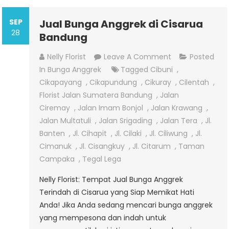
SEP
Jual Bunga Anggrek di Cisarua
28
Bandung
On
Nelly Florist
Leave A Comment
Posted
Jual
In
Bunga Anggrek
Tagged
Cibuni
,
Bunga
Cikapayang
,
Cikapundung
,
Cikuray
,
Cilentah
,
Anggrek
Florist Jalan Sumatera Bandung
,
Jalan
Di
Ciremay
,
Jalan Imam Bonjol
,
Jalan Krawang
,
Cisarua
Jalan Multatuli
,
Jalan Srigading
,
Jalan Tera
,
Jl.
Bandung
Banten
,
Jl. Cihapit
,
Jl. Cilaki
,
Jl. Ciliwung
,
Jl.
Cimanuk
,
Jl. Cisangkuy
,
Jl. Citarum
,
Taman
Campaka
,
Tegal Lega
Nelly Florist: Tempat Jual Bunga Anggrek
Terindah di Cisarua yang Siap Memikat Hati
Anda! Jika Anda sedang mencari bunga anggrek
yang mempesona dan indah untuk