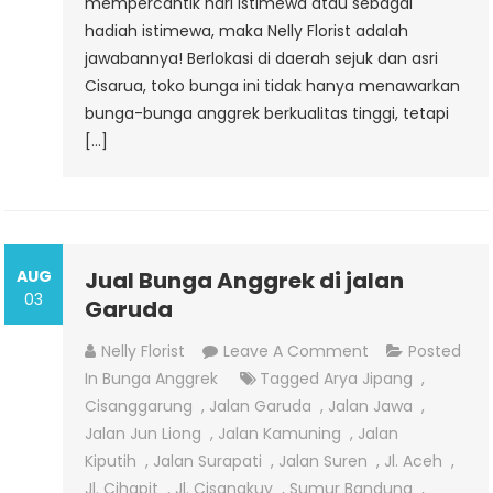
mempercantik hari istimewa atau sebagai
hadiah istimewa, maka Nelly Florist adalah
jawabannya! Berlokasi di daerah sejuk dan asri
Cisarua, toko bunga ini tidak hanya menawarkan
bunga-bunga anggrek berkualitas tinggi, tetapi
[…]
AUG
Jual Bunga Anggrek di jalan
03
Garuda
On
Nelly Florist
Leave A Comment
Posted
Jual
In
Bunga Anggrek
Tagged
Arya Jipang
,
Bunga
Cisanggarung
,
Jalan Garuda
,
Jalan Jawa
,
Anggrek
Jalan Jun Liong
,
Jalan Kamuning
,
Jalan
Di
Kiputih
,
Jalan Surapati
,
Jalan Suren
,
Jl. Aceh
,
Jalan
Jl. Cihapit
,
Jl. Cisangkuy
,
Sumur Bandung
,