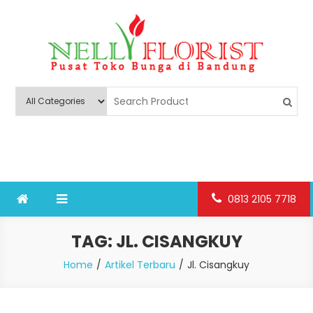
Skip
to
content
Nelly Florist Bandung
Jual karangan bunga papan Bandung
0813 2105 7718
TAG:
JL. CISANGKUY
Home
Artikel Terbaru
Jl. Cisangkuy