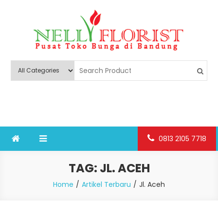
Skip
to
content
Nelly Florist Bandung
Jual karangan bunga papan Bandung
0813 2105 7718
TAG:
JL. ACEH
Home
Artikel Terbaru
Jl. Aceh