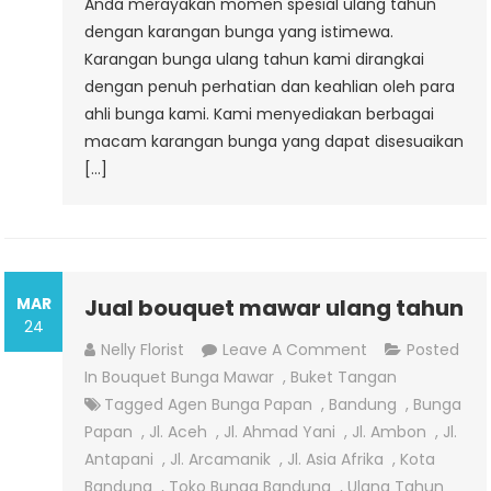
Anda merayakan momen spesial ulang tahun
dengan karangan bunga yang istimewa.
Karangan bunga ulang tahun kami dirangkai
dengan penuh perhatian dan keahlian oleh para
ahli bunga kami. Kami menyediakan berbagai
macam karangan bunga yang dapat disesuaikan
[…]
MAR
Jual bouquet mawar ulang tahun
24
On
Nelly Florist
Leave A Comment
Posted
Jual
In
Bouquet Bunga Mawar
,
Buket Tangan
Bouquet
Tagged
Agen Bunga Papan
,
Bandung
,
Bunga
Mawar
Papan
,
Jl. Aceh
,
Jl. Ahmad Yani
,
Jl. Ambon
,
Jl.
Ulang
Antapani
,
Jl. Arcamanik
,
Jl. Asia Afrika
,
Kota
Tahun
Bandung
,
Toko Bunga Bandung
,
Ulang Tahun