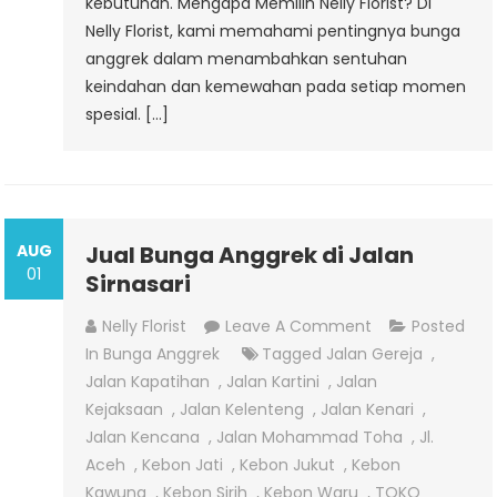
kebutuhan. Mengapa Memilih Nelly Florist? Di
Nelly Florist, kami memahami pentingnya bunga
anggrek dalam menambahkan sentuhan
keindahan dan kemewahan pada setiap momen
spesial. […]
AUG
Jual Bunga Anggrek di Jalan
01
Sirnasari
On
Nelly Florist
Leave A Comment
Posted
Jual
In
Bunga Anggrek
Tagged
Jalan Gereja
,
Bunga
Jalan Kapatihan
,
Jalan Kartini
,
Jalan
Anggrek
Kejaksaan
,
Jalan Kelenteng
,
Jalan Kenari
,
Di
Jalan Kencana
,
Jalan Mohammad Toha
,
Jl.
Jalan
Aceh
,
Kebon Jati
,
Kebon Jukut
,
Kebon
Sirnasari
Kawung
,
Kebon Sirih
,
Kebon Waru
,
TOKO