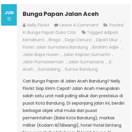
JUN
Bunga Papan Jalan Aceh
12
On
Nelly Florist
Leave A Comment
Posted
Bunga
In
Bunga Papan Duka Cita
Tagged
Adipati
Papan
Kertabumi
,
Braga
,
Dago Deruzzi
,
Dipati Ukur
,
Jalan
Florist Jalan Sumatera Bandung
,
Ibrahim Adjie
,
Aceh
Jalan Bapa Husen
,
Jalan Kapten Sumantri
,
Jalan Purnawarman
,
Jalan Sumarsana
,
Jl.
Aceh
,
Sumedang
,
Sumur Bandung
Cari Bunga Papan di Jalan Aceh Bandung? Nelly
Florist Siap Kirim Cepat! Jalan Aceh merupakan
salah satu urat nadi paling sibuk dan prestisius di
pusat Kota Bandung. Di sepanjang jalan ini, berdiri
berbagai objek vital mulai dari pusat
pemerintahan (Balai Kota Bandung), markas
militer (Kodam III/Siliwangi), hotel-hotel bintang