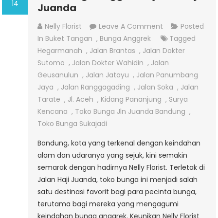
14
Juanda
On
Nelly Florist
Leave A Comment
Posted
Jual
In
Buket Tangan
,
Bunga Anggrek
Tagged
Bunga
Hegarmanah
,
Jalan Brantas
,
Jalan Dokter
Anggrek
Sutomo
,
Jalan Dokter Wahidin
,
Jalan
Di
Geusanulun
,
Jalan Jatayu
,
Jalan Panumbang
Jalan
Jaya
,
Jalan Ranggagading
,
Jalan Soka
,
Jalan
Haji
Tarate
,
Jl. Aceh
,
Kidang Pananjung
,
Surya
Juanda
Kencana
,
Toko Bunga Jln Juanda Bandung
,
Toko Bunga Sukajadi
Bandung, kota yang terkenal dengan keindahan
alam dan udaranya yang sejuk, kini semakin
semarak dengan hadirnya Nelly Florist. Terletak di
Jalan Haji Juanda, toko bunga ini menjadi salah
satu destinasi favorit bagi para pecinta bunga,
terutama bagi mereka yang mengagumi
keindahan bunga anggrek. Keunikan Nelly Florist