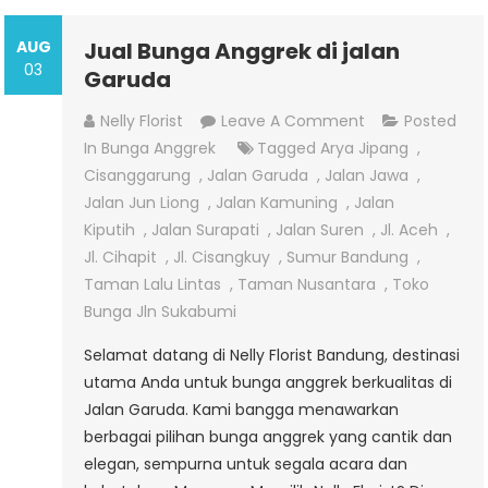
AUG
Jual Bunga Anggrek di jalan
03
Garuda
On
Nelly Florist
Leave A Comment
Posted
Jual
In
Bunga Anggrek
Tagged
Arya Jipang
,
Bunga
Cisanggarung
,
Jalan Garuda
,
Jalan Jawa
,
Anggrek
Jalan Jun Liong
,
Jalan Kamuning
,
Jalan
Di
Kiputih
,
Jalan Surapati
,
Jalan Suren
,
Jl. Aceh
,
Jalan
Jl. Cihapit
,
Jl. Cisangkuy
,
Sumur Bandung
,
Garuda
Taman Lalu Lintas
,
Taman Nusantara
,
Toko
Bunga Jln Sukabumi
Selamat datang di Nelly Florist Bandung, destinasi
utama Anda untuk bunga anggrek berkualitas di
Jalan Garuda. Kami bangga menawarkan
berbagai pilihan bunga anggrek yang cantik dan
elegan, sempurna untuk segala acara dan