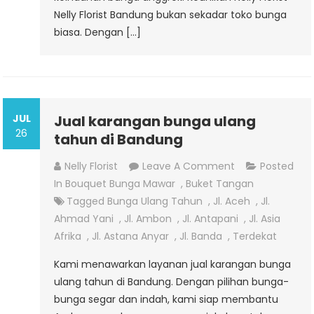
Nelly Florist Bandung bukan sekadar toko bunga
biasa. Dengan […]
JUL
Jual karangan bunga ulang
26
tahun di Bandung
On
Nelly Florist
Leave A Comment
Posted
Jual
In
Bouquet Bunga Mawar
,
Buket Tangan
Karangan
Tagged
Bunga Ulang Tahun
,
Jl. Aceh
,
Jl.
Bunga
Ahmad Yani
,
Jl. Ambon
,
Jl. Antapani
,
Jl. Asia
Ulang
Afrika
,
Jl. Astana Anyar
,
Jl. Banda
,
Terdekat
Tahun
Kami menawarkan layanan jual karangan bunga
Di
ulang tahun di Bandung. Dengan pilihan bunga-
Bandung
bunga segar dan indah, kami siap membantu