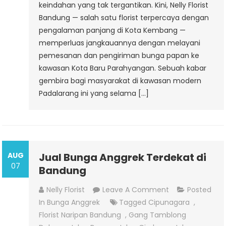
keindahan yang tak tergantikan. Kini, Nelly Florist
Bandung — salah satu florist terpercaya dengan
pengalaman panjang di Kota Kembang —
memperluas jangkauannya dengan melayani
pemesanan dan pengiriman bunga papan ke
kawasan Kota Baru Parahyangan. Sebuah kabar
gembira bagi masyarakat di kawasan modern
Padalarang ini yang selama […]
AUG
Jual Bunga Anggrek Terdekat di
07
Bandung
On
Nelly Florist
Leave A Comment
Posted
Jual
In
Bunga Anggrek
Tagged
Cipunagara
,
Bunga
Florist Naripan Bandung
,
Gang Tamblong