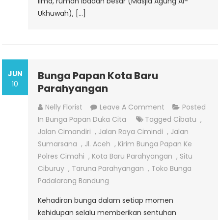
lima, rumah ibadah besar (Masjid Agung Al-
Ukhuwah), […]
JUN
Bunga Papan Kota Baru
10
Parahyangan
On
Nelly Florist
Leave A Comment
Posted
Bunga
In
Bunga Papan Duka Cita
Tagged
Cibatu
,
Papan
Jalan Cimandiri
,
Jalan Raya Cimindi
,
Jalan
Kota
Sumarsana
,
Jl. Aceh
,
Kirim Bunga Papan Ke
Baru
Polres Cimahi
,
Kota Baru Parahyangan
,
Situ
Parahyangan
Ciburuy
,
Taruna Parahyangan
,
Toko Bunga
Padalarang Bandung
Kehadiran bunga dalam setiap momen
kehidupan selalu memberikan sentuhan