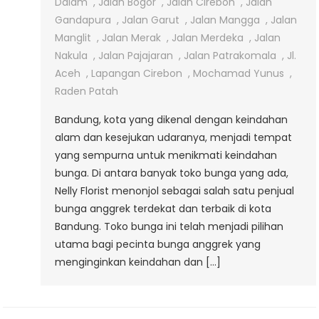
Anggrek
Dalam
,
Jalan Bogor
,
Jalan Cirebon
,
Jalan
Terdekat
Gandapura
,
Jalan Garut
,
Jalan Mangga
,
Jalan
Di
Manglit
,
Jalan Merak
,
Jalan Merdeka
,
Jalan
Bandung
Nakula
,
Jalan Pajajaran
,
Jalan Patrakomala
,
Jl.
Aceh
,
Lapangan Cirebon
,
Mochamad Yunus
,
Raden Patah
Bandung, kota yang dikenal dengan keindahan
alam dan kesejukan udaranya, menjadi tempat
yang sempurna untuk menikmati keindahan
bunga. Di antara banyak toko bunga yang ada,
Nelly Florist menonjol sebagai salah satu penjual
bunga anggrek terdekat dan terbaik di kota
Bandung. Toko bunga ini telah menjadi pilihan
utama bagi pecinta bunga anggrek yang
menginginkan keindahan dan […]