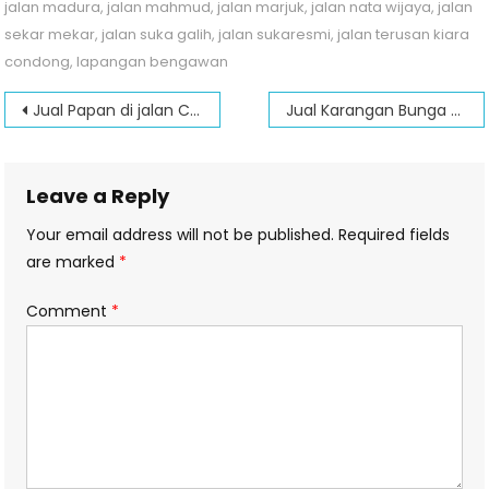
jalan madura
,
jalan mahmud
,
jalan marjuk
,
jalan nata wijaya
,
jalan
sekar mekar
,
jalan suka galih
,
jalan sukaresmi
,
jalan terusan kiara
condong
,
lapangan bengawan
Post
Jual Papan di jalan Ciroyom
Jual Karangan Bunga Papan di Jalan Setiabudi
navigation
Leave a Reply
Your email address will not be published.
Required fields
are marked
*
Comment
*