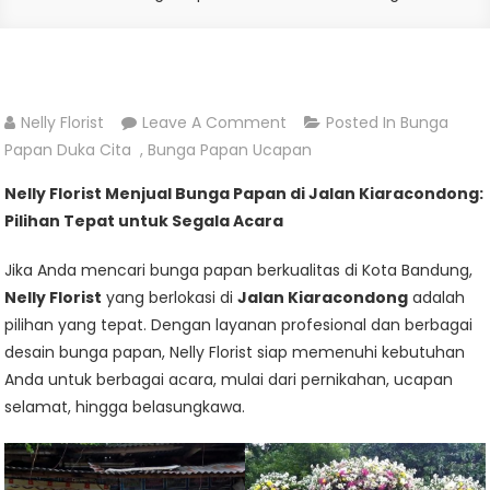
On
Nelly Florist
Leave A Comment
Posted In
Bunga
Jual
Papan Duka Cita
,
Bunga Papan Ucapan
Bunga
Nelly Florist Menjual Bunga Papan di Jalan Kiaracondong:
Papan
Pilihan Tepat untuk Segala Acara
Di
Jalan
Jika Anda mencari bunga papan berkualitas di Kota Bandung,
Kiaracondong
Nelly Florist
yang berlokasi di
Jalan Kiaracondong
adalah
pilihan yang tepat. Dengan layanan profesional dan berbagai
desain bunga papan, Nelly Florist siap memenuhi kebutuhan
Anda untuk berbagai acara, mulai dari pernikahan, ucapan
selamat, hingga belasungkawa.