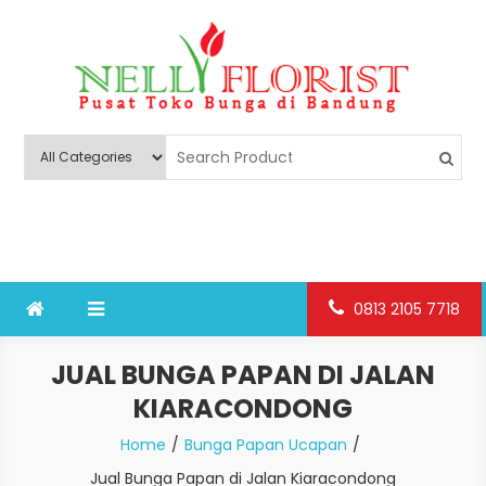
Skip
to
content
Nelly Florist Bandung
Jual karangan bunga papan Bandung
0813 2105 7718
JUAL BUNGA PAPAN DI JALAN
KIARACONDONG
Home
Bunga Papan Ucapan
Jual Bunga Papan di Jalan Kiaracondong