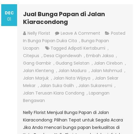
DEC
Jual Bunga Papan di Jalan
01
Kiaracondong
On
Nelly Florist
Leave A Comment
Posted
Jual
In
Bunga Papan Duka Cita
,
Bunga Papan
Bunga
Ucapan
Tagged
Adipati Kertabumi
,
Papan
Citepus
,
Desa Cigondewah
,
Embah Jaksa
,
Di
Gang Gambir
,
Gudang Selatan
,
Jalan Cirebon
,
Jalan
Jalan Klenteng
,
Jalan Madura
,
Jalan Mahmud
,
Kiaracondong
Jalan Marjuk
,
Jalan Nata Wijaya
,
Jalan Sekar
Mekar
,
Jalan Suka Galih
,
Jalan Sukaresmi
,
Jalan Terusan Kiara Condong
,
Lapangan
Bengawan
Nelly Florist Menjual Bunga Papan di Jalan
Kiaracondong: Pilihan Tepat untuk Segala Acara
Jika Anda mencari bunga papan berkualitas di