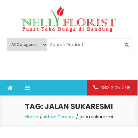
Skip
to
content
Nelly Florist Bandung
Jual karangan bunga papan Bandung
0813 2105 7718
TAG:
JALAN SUKARESMI
Home
Artikel Terbaru
jalan sukaresmi