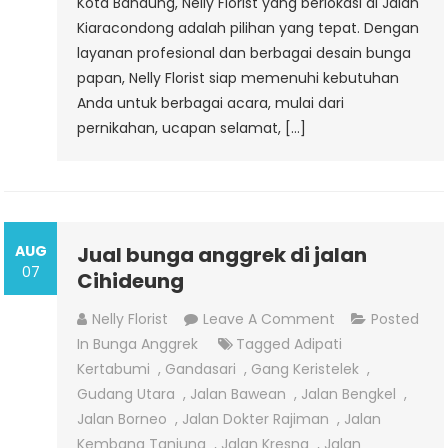
Kota Bandung, Nelly Florist yang berlokasi di Jalan
Kiaracondong adalah pilihan yang tepat. Dengan
layanan profesional dan berbagai desain bunga
papan, Nelly Florist siap memenuhi kebutuhan
Anda untuk berbagai acara, mulai dari
pernikahan, ucapan selamat, […]
AUG
Jual bunga anggrek di jalan
07
Cihideung
On
Nelly Florist
Leave A Comment
Posted
Jual
In
Bunga Anggrek
Tagged
Adipati
Bunga
Kertabumi
,
Gandasari
,
Gang Keristelek
,
Anggrek
Gudang Utara
,
Jalan Bawean
,
Jalan Bengkel
,
Di
Jalan Borneo
,
Jalan Dokter Rajiman
,
Jalan
Jalan
Kembang Tanjung
,
Jalan Kresna
,
Jalan