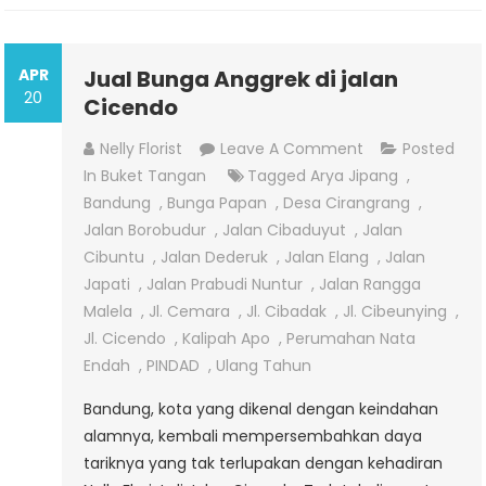
APR
Jual Bunga Anggrek di jalan
20
Cicendo
On
Nelly Florist
Leave A Comment
Posted
Jual
In
Buket Tangan
Tagged
Arya Jipang
,
Bunga
Bandung
,
Bunga Papan
,
Desa Cirangrang
,
Anggrek
Jalan Borobudur
,
Jalan Cibaduyut
,
Jalan
Di
Cibuntu
,
Jalan Dederuk
,
Jalan Elang
,
Jalan
Jalan
Japati
,
Jalan Prabudi Nuntur
,
Jalan Rangga
Cicendo
Malela
,
Jl. Cemara
,
Jl. Cibadak
,
Jl. Cibeunying
,
Jl. Cicendo
,
Kalipah Apo
,
Perumahan Nata
Endah
,
PINDAD
,
Ulang Tahun
Bandung, kota yang dikenal dengan keindahan
alamnya, kembali mempersembahkan daya
tariknya yang tak terlupakan dengan kehadiran