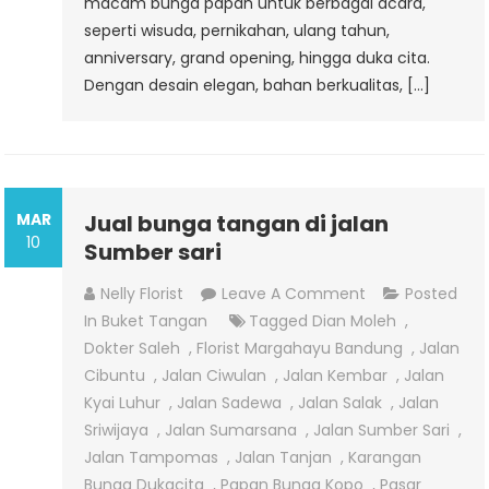
macam bunga papan untuk berbagai acara,
seperti wisuda, pernikahan, ulang tahun,
anniversary, grand opening, hingga duka cita.
Dengan desain elegan, bahan berkualitas, […]
MAR
Jual bunga tangan di jalan
10
Sumber sari
On
Nelly Florist
Leave A Comment
Posted
Jual
In
Buket Tangan
Tagged
Dian Moleh
,
Bunga
Dokter Saleh
,
Florist Margahayu Bandung
,
Jalan
Tangan
Cibuntu
,
Jalan Ciwulan
,
Jalan Kembar
,
Jalan
Di
Kyai Luhur
,
Jalan Sadewa
,
Jalan Salak
,
Jalan
Jalan
Sriwijaya
,
Jalan Sumarsana
,
Jalan Sumber Sari
,
Sumber
Jalan Tampomas
,
Jalan Tanjan
,
Karangan
Sari
Bunga Dukacita
,
Papan Bunga Kopo
,
Pasar