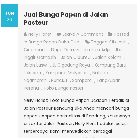
JUN
Jual Bunga Papan di Jalan
26
Pasteur
On
Nelly Florist
Leave A Comment
Posted
Jual
In
Bunga Papan Duka Cita
Tagged
Cibunut
,
Bunga
Cicaheum
,
Dago Deruzzi
,
Ibrahim Adjie
,
Ibu
Papan
Inggit Garnasih
,
Jalan Cibuntu
,
Jalan Kolam
,
Di
Jalan Laswi
,
Jl. Cigadung Raya
,
Kampung Baru
Jalan
Laksana
,
Kampung Mulyasari
,
Natuna
,
Pasteur
Ngamprah
,
Punclut
,
Sampora
,
Tangkuban
Perahu
,
Toko Bunga Paster
Nelly Florist: Toko Bunga Papan Ucapan Terbaik di
Jalan Pasteur Bandung Jika Anda mencari bunga
papan ucapan berkualitas di Bandung, khususnya
di sekitar Jalan Pasteur, Nelly Florist adalah solusi
terpercaya. Kami menyediakan berbagai