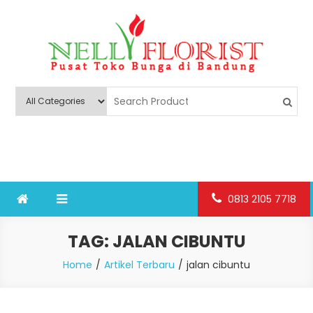
Skip
to
content
Nelly Florist Bandung
Jual karangan bunga papan Bandung
0813 2105 7718
TAG:
JALAN CIBUNTU
Home
Artikel Terbaru
jalan cibuntu