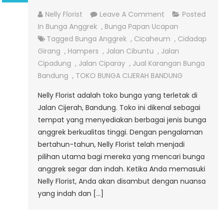
On
Nelly Florist
Leave A Comment
Posted
TOKO
In
Bunga Anggrek
,
Bunga Papan Ucapan
BUNGA
Tagged
Bunga Anggrek
,
Cicaheum
,
Cidadap
ANGGREK
Girang
,
Hampers
,
Jalan Cibuntu
,
Jalan
JALAN
Cipadung
,
Jalan Ciparay
,
Jual Karangan Bunga
CIJERAH
Bandung
,
TOKO BUNGA CIJERAH BANDUNG
BANDUNG
Nelly Florist adalah toko bunga yang terletak di
Jalan Cijerah, Bandung. Toko ini dikenal sebagai
tempat yang menyediakan berbagai jenis bunga
anggrek berkualitas tinggi. Dengan pengalaman
bertahun-tahun, Nelly Florist telah menjadi
pilihan utama bagi mereka yang mencari bunga
anggrek segar dan indah. Ketika Anda memasuki
Nelly Florist, Anda akan disambut dengan nuansa
yang indah dan […]