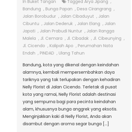
Jual
In
Buket Tangan
Tagged
Arya Jipang
,
Bunga
Bandung
,
Bunga Papan
,
Desa Cirangrang
,
Anggrek
Jalan Borobudur
,
Jalan Cibaduyut
,
Jalan
Di
Cibuntu
,
Jalan Dederuk
,
Jalan Elang
,
Jalan
Jalan
Japati
,
Jalan Prabudi Nuntur
,
Jalan Rangga
Cicendo
Malela
,
Jl. Cemara
,
Jl. Cibadak
,
Jl. Cibeunying
,
Jl. Cicendo
,
Kalipah Apo
,
Perumahan Nata
Endah
,
PINDAD
,
Ulang Tahun
Bandung, kota yang dikenal dengan keindahan
alamnya, kembali mempersembahkan daya
tariknya yang tak terlupakan dengan kehadiran
Nelly Florist di Jalan Cicendo. Terletak di pusat
kota yang ramai, Nelly Florist adalah destinasi
yang sempurna bagi para pecinta keindahan
alam, khususnya bunga anggrek yang eksotis.
Menginjakkan kaki di Nelly Florist, Anda akan
disambut dengan aroma segar bunga […]