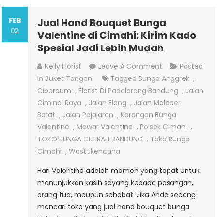
FEB
Jual Hand Bouquet Bunga
02
Valentine di Cimahi: Kirim Kado
Spesial Jadi Lebih Mudah
On
Nelly Florist
Leave A Comment
Posted
Jual
In
Buket Tangan
Tagged
Bunga Anggrek
,
Hand
Cibereum
,
Florist Di Padalarang Bandung
,
Jalan
Bouquet
Cimindi Raya
,
Jalan Elang
,
Jalan Maleber
Bunga
Barat
,
Jalan Pajajaran
,
Karangan Bunga
Valentine
Valentine
,
Mawar Valentine
,
Polsek Cimahi
,
Di
TOKO BUNGA CIJERAH BANDUNG
,
Toko Bunga
Cimahi:
Cimahi
,
Wastukencana
Kirim
Hari Valentine adalah momen yang tepat untuk
Kado
menunjukkan kasih sayang kepada pasangan,
Spesial
orang tua, maupun sahabat. Jika Anda sedang
Jadi
mencari toko yang jual hand bouquet bunga
Lebih