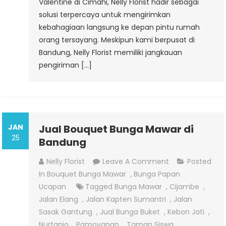
Valentine di Cimahi, Nelly Florist hadir sebagai
Mudah
solusi terpercaya untuk mengirimkan
kebahagiaan langsung ke depan pintu rumah
orang tersayang. Meskipun kami berpusat di
Bandung, Nelly Florist memiliki jangkauan
pengiriman […]
JAN
Jual Bouquet Bunga Mawar di
25
Bandung
On
Nelly Florist
Leave A Comment
Posted
Jual
In
Bouquet Bunga Mawar
,
Bunga Papan
Bouquet
Ucapan
Tagged
Bunga Mawar
,
Cijambe
,
Bunga
Jalan Elang
,
Jalan Kapten Sumantri
,
Jalan
Mawar
Sasak Gantung
,
Jual Bunga Buket
,
Kebon Jati
,
Di
Nurtanio
,
Pamoyanan
,
Taman Siswa