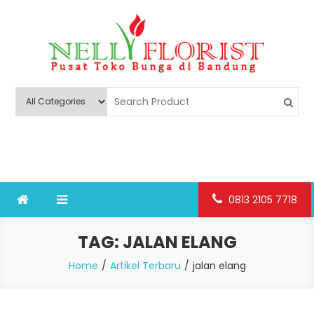
Skip
to
content
Nelly Florist Bandung
Jual karangan bunga papan Bandung
0813 2105 7718
TAG:
JALAN ELANG
Home
Artikel Terbaru
jalan elang