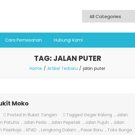
Cara Pemesanan
Hubungi Kami
TAG:
JALAN PUTER
Home
Artikel Terbaru
jalan puter
ukit Moko
On
Posted In
Buket Tangan
Tagged
Geger Kalong
,
Jalan
Jual
an Patuha
,
Jalan Peda
,
Jalan Pepetek
,
Jalan Pujuh
,
Jalan
Bunga
n Pasirkoja
,
KPAD
,
Lengkong Dalam
,
Pasar Baru
,
Toko Bunga