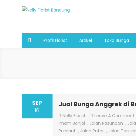
Skip
to
Nelly Florist Bandung
Jual karangan bunga papan Bandung
content
Profil Florist
Artikel
Toko Bunga
SEP
Jual Bunga Anggrek di B
16
Nelly Florist
Leave A Comment
Imam Bonjol
,
Jalan Pasundan
,
Jal
Pulolaut
,
Jalan Puter
,
Jalan Terusa