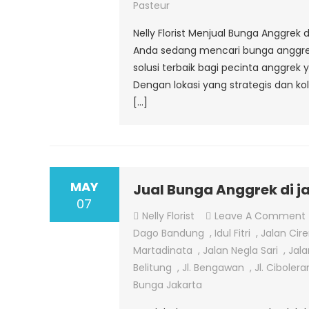
Pasteur
Nelly Florist Menjual Bunga Anggrek 
Anda sedang mencari bunga anggrek b
solusi terbaik bagi pecinta anggre
Dengan lokasi yang strategis dan ko
[…]
MAY
Jual Bunga Anggrek di j
07
Nelly Florist
Leave A Comment
Dago Bandung
,
Idul Fitri
,
Jalan Cir
Martadinata
,
Jalan Negla Sari
,
Jala
Belitung
,
Jl. Bengawan
,
Jl. Ciboler
Bunga Jakarta