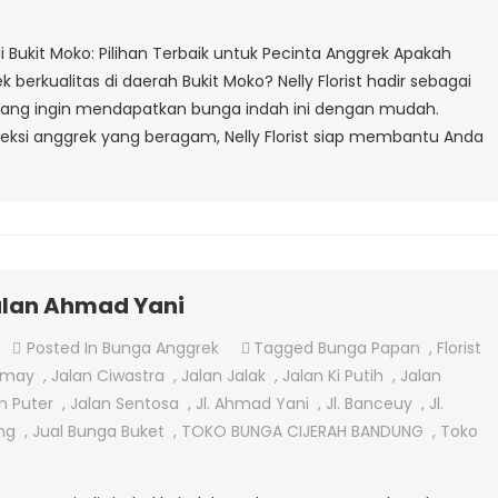
Anggrek
Di
di Bukit Moko: Pilihan Terbaik untuk Pecinta Anggrek Apakah
Bukit
erkualitas di daerah Bukit Moko? Nelly Florist hadir sebagai
Moko
k yang ingin mendapatkan bunga indah ini dengan mudah.
leksi anggrek yang beragam, Nelly Florist siap membantu Anda
alan Ahmad Yani
On
Posted In
Bunga Anggrek
Tagged
Bunga Papan
,
Florist
Jual
emay
,
Jalan Ciwastra
,
Jalan Jalak
,
Jalan Ki Putih
,
Jalan
Bunga
n Puter
,
Jalan Sentosa
,
Jl. Ahmad Yani
,
Jl. Banceuy
,
Jl.
Anggrek
ang
,
Jual Bunga Buket
,
TOKO BUNGA CIJERAH BANDUNG
,
Toko
Di
Jalan