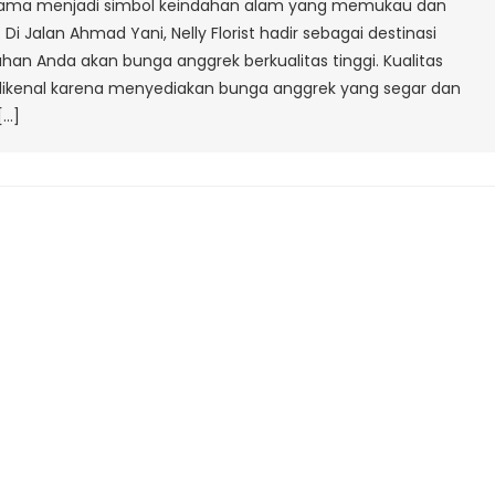
 lama menjadi simbol keindahan alam yang memukau dan
Ahmad
 Jalan Ahmad Yani, Nelly Florist hadir sebagai destinasi
Yani
n Anda akan bunga anggrek berkualitas tinggi. Kualitas
orist dikenal karena menyediakan bunga anggrek yang segar dan
[…]