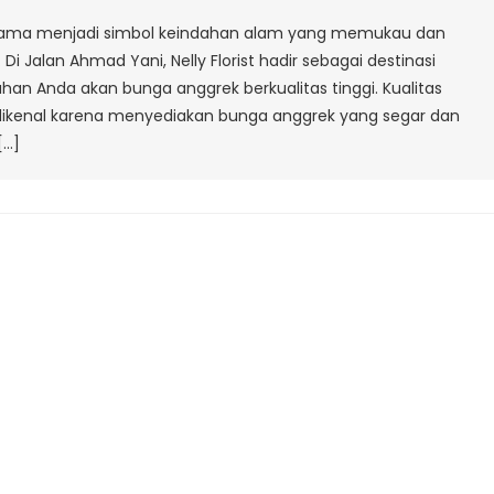
Jalan
 lama menjadi simbol keindahan alam yang memukau dan
Ahmad
 Jalan Ahmad Yani, Nelly Florist hadir sebagai destinasi
Yani
n Anda akan bunga anggrek berkualitas tinggi. Kualitas
orist dikenal karena menyediakan bunga anggrek yang segar dan
[…]