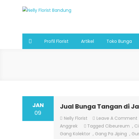
Skip
to
Nelly Florist Bandung
Jual karangan bunga papan Bandung
content
Profil Florist
Artikel
Toko Bunga
JAN
Jual Bunga Tangan di J
09
Nelly Florist
Leave A Comment
Anggrek
Tagged
Cibeureum
,
C
Gang Kolektor
,
Gang Pa Jiping
,
Gu