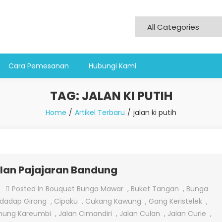
Cara Pemesanan
Hubungi Kami
TAG:
JALAN KI PUTIH
Home
Artikel Terbaru
jalan ki putih
alan Pajajaran Bandung
On
Posted In
Bouquet Bunga Mawar
,
Buket Tangan
,
Bunga
Jual
idadap Girang
,
Cipaku
,
Cukang Kawung
,
Gang Keristelek
,
Bunga
nung Kareumbi
,
Jalan Cimandiri
,
Jalan Culan
,
Jalan Curie
,