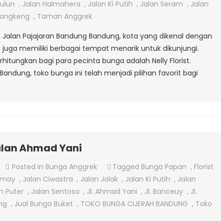
Tangan
ulun
,
Jalan Halmahera
,
Jalan Ki Putih
,
Jalan Seram
,
Jalan
Di
Tongkeng
,
Taman Anggrek
Jalan
di Jalan Pajajaran Bandung Bandung, kota yang dikenal dengan
Pajajaran
juga memiliki berbagai tempat menarik untuk dikunjungi.
Bandung
rhitungkan bagi para pecinta bunga adalah Nelly Florist.
, Bandung, toko bunga ini telah menjadi pilihan favorit bagi
alan Ahmad Yani
On
Posted In
Bunga Anggrek
Tagged
Bunga Papan
,
Florist
Jual
emay
,
Jalan Ciwastra
,
Jalan Jalak
,
Jalan Ki Putih
,
Jalan
Bunga
n Puter
,
Jalan Sentosa
,
Jl. Ahmad Yani
,
Jl. Banceuy
,
Jl.
Anggrek
ang
,
Jual Bunga Buket
,
TOKO BUNGA CIJERAH BANDUNG
,
Toko
Di