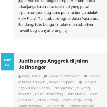
juga memiliki berbagai tempat menarik untuk
dikunjungi. Salah satu destinasi yang patut
diperhitungkan bagi para pecinta bunga adalah
Nelly Florist. Terletak strategis di Jalan Pajajaran,
Bandung, toko bunga ini telah menjadi pilihan
favorit bagi banyak orang […]
MAY
Jual bunga Anggrek di jalan
04
Jatinangor
On
Nelly Florist
Leave A Comment
Posted
Jual
In
Buket Tangan
,
Bunga Anggrek
Tagged
Bunga
Agen Bunga Papan
,
Cilengkrang
,
Cukang
Anggrek
Kawung
,
Desa Cirangrang
,
Dian Moleh
,
Jalan
Di
Bumi Asri
,
Jalan Kidang
,
Jalan Sangkuriang
,
Jalan
Jalan Siliwangi
,
Raja Mantri
,
Sadang Serang
,