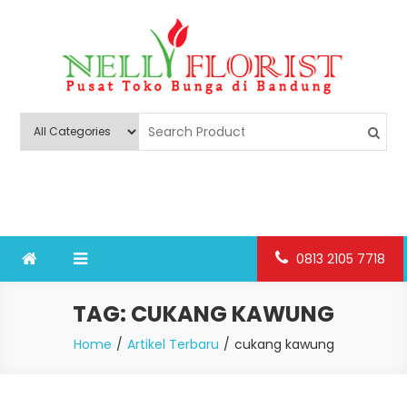
Skip
to
content
Nelly Florist Bandung
Jual karangan bunga papan Bandung
0813 2105 7718
TAG:
CUKANG KAWUNG
Home
Artikel Terbaru
cukang kawung