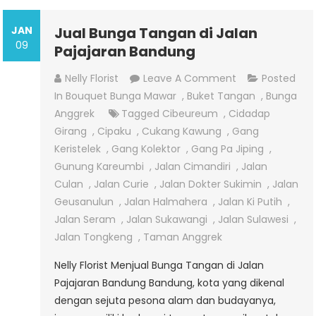
JAN
Jual Bunga Tangan di Jalan
09
Pajajaran Bandung
On
Nelly Florist
Leave A Comment
Posted
Jual
In
Bouquet Bunga Mawar
,
Buket Tangan
,
Bunga
Bunga
Anggrek
Tagged
Cibeureum
,
Cidadap
Tangan
Girang
,
Cipaku
,
Cukang Kawung
,
Gang
Di
Keristelek
,
Gang Kolektor
,
Gang Pa Jiping
,
Jalan
Gunung Kareumbi
,
Jalan Cimandiri
,
Jalan
Pajajaran
Culan
,
Jalan Curie
,
Jalan Dokter Sukimin
,
Jalan
Bandung
Geusanulun
,
Jalan Halmahera
,
Jalan Ki Putih
,
Jalan Seram
,
Jalan Sukawangi
,
Jalan Sulawesi
,
Jalan Tongkeng
,
Taman Anggrek
Nelly Florist Menjual Bunga Tangan di Jalan
Pajajaran Bandung Bandung, kota yang dikenal
dengan sejuta pesona alam dan budayanya,