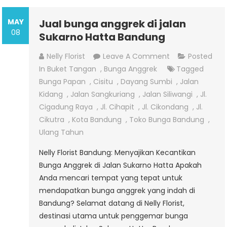
MAY
Jual bunga anggrek di jalan
08
Sukarno Hatta Bandung
On
Nelly Florist
Leave A Comment
Posted
Jual
In
Buket Tangan
,
Bunga Anggrek
Tagged
Bunga
Bunga Papan
,
Cisitu
,
Dayang Sumbi
,
Jalan
Anggrek
Kidang
,
Jalan Sangkuriang
,
Jalan Siliwangi
,
Jl.
Di
Cigadung Raya
,
Jl. Cihapit
,
Jl. Cikondang
,
Jl.
Jalan
Cikutra
,
Kota Bandung
,
Toko Bunga Bandung
,
Sukarno
Ulang Tahun
Hatta
Nelly Florist Bandung: Menyajikan Kecantikan
Bandung
Bunga Anggrek di Jalan Sukarno Hatta Apakah
Anda mencari tempat yang tepat untuk
mendapatkan bunga anggrek yang indah di
Bandung? Selamat datang di Nelly Florist,
destinasi utama untuk penggemar bunga