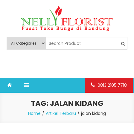
Skip
to
content
Nelly Florist Bandung
Jual karangan bunga papan Bandung
0813 2105 7718
TAG:
JALAN KIDANG
Home
Artikel Terbaru
jalan kidang