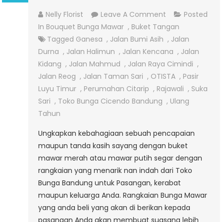
On
Nelly Florist
Leave A Comment
Posted
Hand
In
Bouquet Bunga Mawar
,
Buket Tangan
Bouquet
Tagged
Ganesa
,
Jalan Bumi Asih
,
Jalan
Ultah
Durna
,
Jalan Halimun
,
Jalan Kencana
,
Jalan
Mawar
Kidang
,
Jalan Mahmud
,
Jalan Raya Cimindi
,
Merah
Jalan Reog
,
Jalan Taman Sari
,
OTISTA
,
Pasir
Luyu Timur
,
Perumahan Citarip
,
Rajawali
,
Suka
Sari
,
Toko Bunga Cicendo Bandung
,
Ulang
Tahun
Ungkapkan kebahagiaan sebuah pencapaian
maupun tanda kasih sayang dengan buket
mawar merah atau mawar putih segar dengan
rangkaian yang menarik nan indah dari Toko
Bunga Bandung untuk Pasangan, kerabat
maupun keluarga Anda. Rangkaian Bunga Mawar
yang anda beli yang akan di berikan kepada
pasangan Anda akan membuat suasana lebih