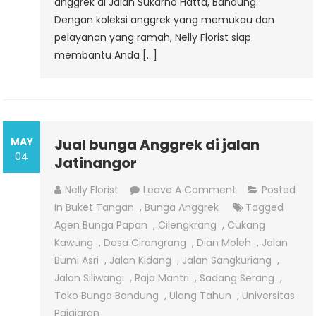
anggrek di Jalan Sukarno Hatta, Bandung.
Dengan koleksi anggrek yang memukau dan
pelayanan yang ramah, Nelly Florist siap
membantu Anda […]
MAY
Jual bunga Anggrek di jalan
04
Jatinangor
On
Nelly Florist
Leave A Comment
Posted
Jual
In
Buket Tangan
,
Bunga Anggrek
Tagged
Bunga
Agen Bunga Papan
,
Cilengkrang
,
Cukang
Anggrek
Kawung
,
Desa Cirangrang
,
Dian Moleh
,
Jalan
Di
Bumi Asri
,
Jalan Kidang
,
Jalan Sangkuriang
,
Jalan
Jalan Siliwangi
,
Raja Mantri
,
Sadang Serang
,
Jatinangor
Toko Bunga Bandung
,
Ulang Tahun
,
Universitas
Pajajaran