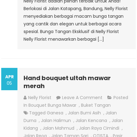
Nelly Florist adalah pilihan terbaik untuk Anda!
Berlokasi di Jalan Katapang, Bandung, Nelly Florist
menyediakan berbagai macam bunga tangan
yang cantik dan elegan untuk berbagai acara
spesial. Bunga Tangan Eksklusif di Nelly Florist
Nelly Florist menawarkan berbagai […]
APR
Hand bouquet ultah mawar
05
merah
On
Nelly Florist
Leave A Comment
Posted
Hand
In
Bouquet Bunga Mawar
,
Buket Tangan
Bouquet
Tagged
Ganesa
,
Jalan Bumi Asih
,
Jalan
Ultah
Durna
,
Jalan Halimun
,
Jalan Kencana
,
Jalan
Mawar
Kidang
,
Jalan Mahmud
,
Jalan Raya Cimindi
,
Merah
Jalan Reog
,
Jalan Taman Sari
,
OTISTA
,
Pasir