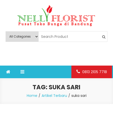
Skip
to
content
Nelly Florist Bandung
Jual karangan bunga papan Bandung
0813 2105 7718
TAG:
SUKA SARI
Home
Artikel Terbaru
suka sari