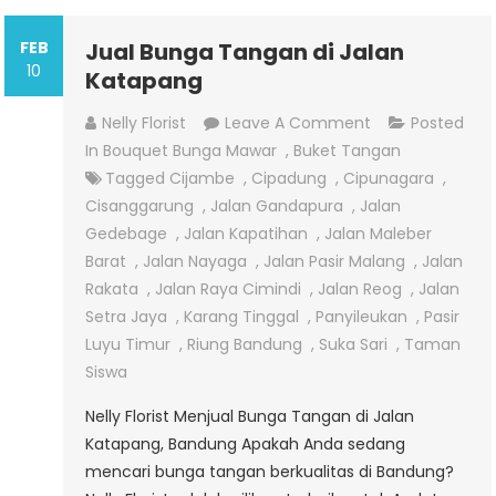
FEB
Jual Bunga Tangan di Jalan
10
Katapang
On
Nelly Florist
Leave A Comment
Posted
Jual
In
Bouquet Bunga Mawar
,
Buket Tangan
Bunga
Tagged
Cijambe
,
Cipadung
,
Cipunagara
,
Tangan
Cisanggarung
,
Jalan Gandapura
,
Jalan
Di
Gedebage
,
Jalan Kapatihan
,
Jalan Maleber
Jalan
Barat
,
Jalan Nayaga
,
Jalan Pasir Malang
,
Jalan
Katapang
Rakata
,
Jalan Raya Cimindi
,
Jalan Reog
,
Jalan
Setra Jaya
,
Karang Tinggal
,
Panyileukan
,
Pasir
Luyu Timur
,
Riung Bandung
,
Suka Sari
,
Taman
Siswa
Nelly Florist Menjual Bunga Tangan di Jalan
Katapang, Bandung Apakah Anda sedang
mencari bunga tangan berkualitas di Bandung?