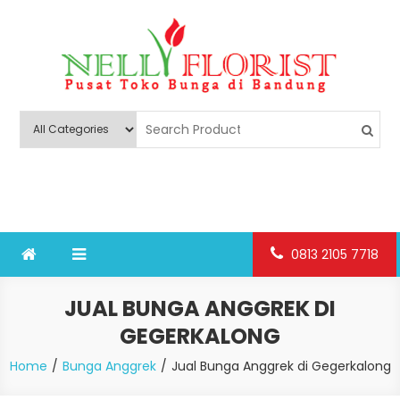
Skip
to
content
Nelly Florist Bandung
Jual karangan bunga papan Bandung
0813 2105 7718
JUAL BUNGA ANGGREK DI
GEGERKALONG
Home
Bunga Anggrek
Jual Bunga Anggrek di Gegerkalong