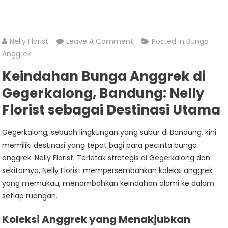
On
Nelly Florist
Leave A Comment
Posted In
Bunga
Jual
Anggrek
Bunga
Keindahan Bunga Anggrek di
Anggrek
Gegerkalong, Bandung: Nelly
Di
Gegerkalong
Florist sebagai Destinasi Utama
Gegerkalong, sebuah lingkungan yang subur di Bandung, kini
memiliki destinasi yang tepat bagi para pecinta bunga
anggrek: Nelly Florist. Terletak strategis di Gegerkalong dan
sekitarnya, Nelly Florist mempersembahkan koleksi anggrek
yang memukau, menambahkan keindahan alami ke dalam
setiap ruangan.
Koleksi Anggrek yang Menakjubkan