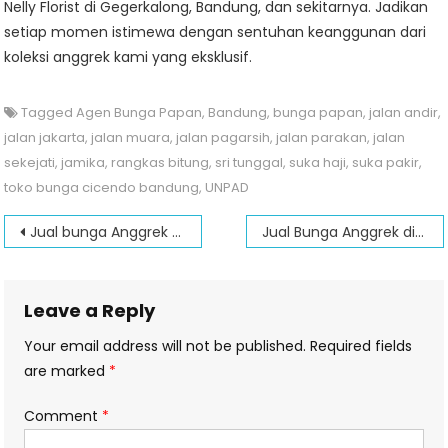
Nelly Florist di Gegerkalong, Bandung, dan sekitarnya. Jadikan
setiap momen istimewa dengan sentuhan keanggunan dari
koleksi anggrek kami yang eksklusif.
Tagged
Agen Bunga Papan
,
Bandung
,
bunga papan
,
jalan andir
,
jalan jakarta
,
jalan muara
,
jalan pagarsih
,
jalan parakan
,
jalan
sekejati
,
jamika
,
rangkas bitung
,
sri tunggal
,
suka haji
,
suka pakir
,
toko bunga cicendo bandung
,
UNPAD
Post
Jual bunga Anggrek dekat Terminal Ledeng
Jual Bunga Anggrek di Cimahi
navigation
Leave a Reply
Your email address will not be published.
Required fields
are marked
*
Comment
*