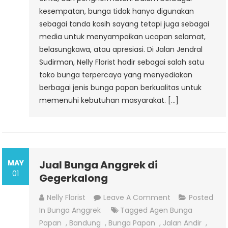
kesempatan, bunga tidak hanya digunakan
sebagai tanda kasih sayang tetapi juga sebagai
media untuk menyampaikan ucapan selamat,
belasungkawa, atau apresiasi. Di Jalan Jendral
Sudirman, Nelly Florist hadir sebagai salah satu
toko bunga terpercaya yang menyediakan
berbagai jenis bunga papan berkualitas untuk
memenuhi kebutuhan masyarakat. […]
MAY
Jual Bunga Anggrek di
01
Gegerkalong
On
Nelly Florist
Leave A Comment
Posted
Jual
In
Bunga Anggrek
Tagged
Agen Bunga
Bunga
Papan
,
Bandung
,
Bunga Papan
,
Jalan Andir
,