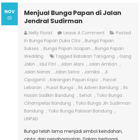
NOV
Menjual Bunga Papan di Jalan
01
Jendral Sudirman
On
Nelly Florist
Leave A Comment
Posted
Menjual
In
Bunga Papan Duka Cita
,
Bunga Papan
Bunga
Sukses
,
Bunga Papan Ucapan
,
Bunga Papan
Papan
Wedding
Tagged
Babakan Tarogong
,
Gang
Di
Jakin
,
Idul Fitri
,
Jalan Alani
,
Jalan Ambon
,
Jalan
Jalan Nanas
,
Jalan Setra
,
Jamika
,
Jl.
Jendral
Cipaganti
,
Karangan Papan Kopo
,
Parcel
Sudirman
Lebaran
,
Pusat Bunga
,
Rs Adven Bandung
,
Rs
Hasan Sadikin Bandung
,
Sehat
,
Toko Bunga
Cihampelas Bandung
,
Toko Bunga Jln Sudirman
Bandung
,
Toko Bunga Palasari Bandung
,
UNPAD
Bunga telah lama menjadi simbol keindahan,
cinta, dan penghormatan. Dalam berbagai