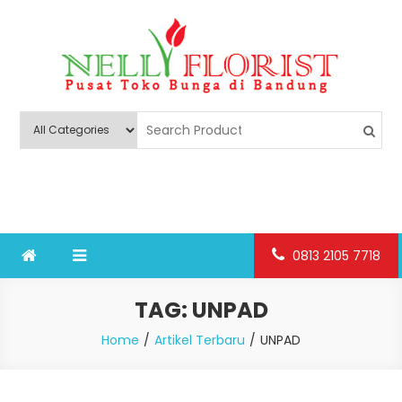
Skip
to
content
Nelly Florist Bandung
Jual karangan bunga papan Bandung
0813 2105 7718
TAG:
UNPAD
Home
Artikel Terbaru
UNPAD