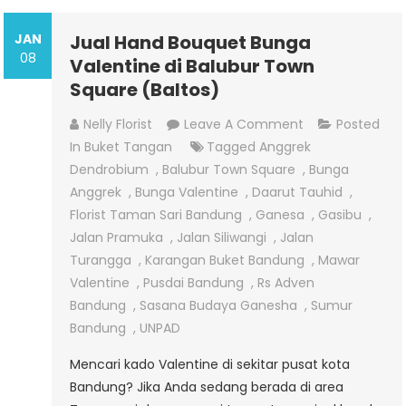
JAN
Jual Hand Bouquet Bunga
08
Valentine di Balubur Town
Square (Baltos)
On
Nelly Florist
Leave A Comment
Posted
Jual
In
Buket Tangan
Tagged
Anggrek
Hand
Dendrobium
,
Balubur Town Square
,
Bunga
Bouquet
Anggrek
,
Bunga Valentine
,
Daarut Tauhid
,
Bunga
Florist Taman Sari Bandung
,
Ganesa
,
Gasibu
,
Valentine
Jalan Pramuka
,
Jalan Siliwangi
,
Jalan
Di
Turangga
,
Karangan Buket Bandung
,
Mawar
Balubur
Valentine
,
Pusdai Bandung
,
Rs Adven
Town
Bandung
,
Sasana Budaya Ganesha
,
Sumur
Square
Bandung
,
UNPAD
(Baltos)
Mencari kado Valentine di sekitar pusat kota
Bandung? Jika Anda sedang berada di area