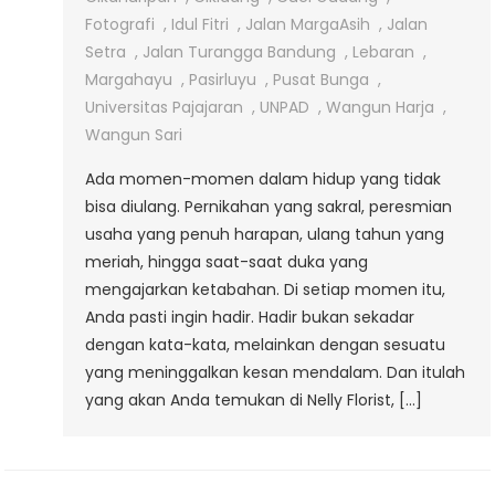
Elegan
Fotografi
,
Idul Fitri
,
Jalan MargaAsih
,
Jalan
Di
Setra
,
Jalan Turangga Bandung
,
Lebaran
,
Jalan
Margahayu
,
Pasirluyu
,
Pusat Bunga
,
Margaasih
Universitas Pajajaran
,
UNPAD
,
Wangun Harja
,
Wangun Sari
Ada momen-momen dalam hidup yang tidak
bisa diulang. Pernikahan yang sakral, peresmian
usaha yang penuh harapan, ulang tahun yang
meriah, hingga saat-saat duka yang
mengajarkan ketabahan. Di setiap momen itu,
Anda pasti ingin hadir. Hadir bukan sekadar
dengan kata-kata, melainkan dengan sesuatu
yang meninggalkan kesan mendalam. Dan itulah
yang akan Anda temukan di Nelly Florist, […]