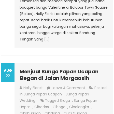
Tamansari dan mencari tempat yang jual hand
bouquet bunga Valentine di Balubur Town Square
(Baltos), Nelly Florist adalah pilihan yang paling
tepat. Kami hadir untuk memenuhi kebutuhan
bunga segar bagi kalangan mahasiswa, pekerja
kantoran, hingga warga di sekitar Bandung
Tengah yang […]
AUG
Menjual Bunga Papan Ucapan
22
Elegan di Jalan Margaasih
On
Nelly Florist
Leave A Comment
Posted
Menjual
In
Bunga Papan Ucapan
,
Bunga Papan
Bunga
Wedding
Tagged
Braga
,
Bunga Papan
Papan
Unpas
,
Cibodas
,
Cibogo
,
Cicalengka
,
Ucapan
Cikahuripan
,
Cikidang
,
Cuci Gudang
,