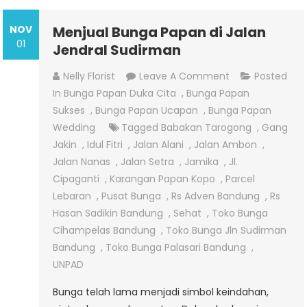
NOV
Menjual Bunga Papan di Jalan
01
Jendral Sudirman
On
Nelly Florist
Leave A Comment
Posted
Menjual
In
Bunga Papan Duka Cita
,
Bunga Papan
Bunga
Sukses
,
Bunga Papan Ucapan
,
Bunga Papan
Papan
Wedding
Tagged
Babakan Tarogong
,
Gang
Di
Jakin
,
Idul Fitri
,
Jalan Alani
,
Jalan Ambon
,
Jalan
Jalan Nanas
,
Jalan Setra
,
Jamika
,
Jl.
Jendral
Cipaganti
,
Karangan Papan Kopo
,
Parcel
Sudirman
Lebaran
,
Pusat Bunga
,
Rs Adven Bandung
,
Rs
Hasan Sadikin Bandung
,
Sehat
,
Toko Bunga
Cihampelas Bandung
,
Toko Bunga Jln Sudirman
Bandung
,
Toko Bunga Palasari Bandung
,
UNPAD
Bunga telah lama menjadi simbol keindahan,