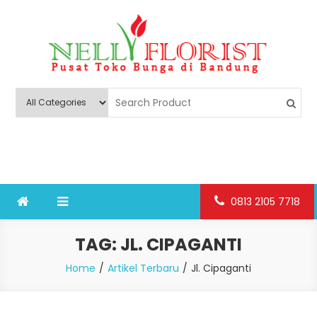
Skip
to
content
Nelly Florist Bandung
Jual karangan bunga papan Bandung
0813 2105 7718
TAG:
JL. CIPAGANTI
Home
Artikel Terbaru
Jl. Cipaganti