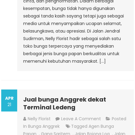
cinta, dan penghormatan. Dalam berbagai
kesempatan, bunga tidak hanya digunakan
sebagai tanda kasih sayang tetapi juga sebagai
media untuk menyampaikan ucapan selamat,
belasungkawa, atau apresiasi. Di Jalan Jendral
Sudirman, Nelly Florist hadir sebagai salah satu
toko bunga terpercaya yang menyediakan
berbagai jenis bunga papan berkualitas untuk
memenuhi kebutuhan masyarakat. […]
APR
Jual bunga Anggrek dekat
21
Terminal Ledeng
On
Nelly Florist
Leave A Comment
Posted
Jual
In
Bunga Anggrek
Tagged
Agen Bunga
Bunga
Papan
,
Gang Saritem
,
Jalan Bojong Loa
,
Jalan