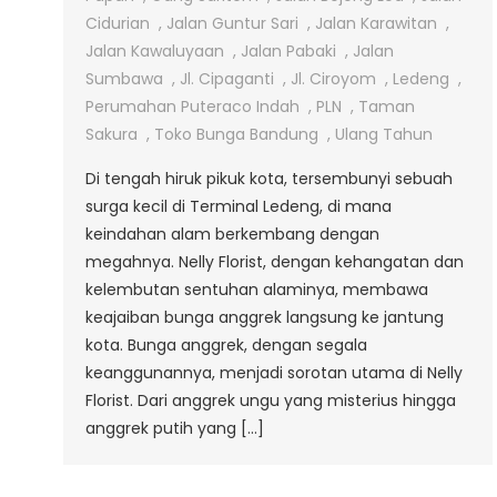
Anggrek
Cidurian
,
Jalan Guntur Sari
,
Jalan Karawitan
,
Dekat
Jalan Kawaluyaan
,
Jalan Pabaki
,
Jalan
Terminal
Sumbawa
,
Jl. Cipaganti
,
Jl. Ciroyom
,
Ledeng
,
Ledeng
Perumahan Puteraco Indah
,
PLN
,
Taman
Sakura
,
Toko Bunga Bandung
,
Ulang Tahun
Di tengah hiruk pikuk kota, tersembunyi sebuah
surga kecil di Terminal Ledeng, di mana
keindahan alam berkembang dengan
megahnya. Nelly Florist, dengan kehangatan dan
kelembutan sentuhan alaminya, membawa
keajaiban bunga anggrek langsung ke jantung
kota. Bunga anggrek, dengan segala
keanggunannya, menjadi sorotan utama di Nelly
Florist. Dari anggrek ungu yang misterius hingga
anggrek putih yang […]