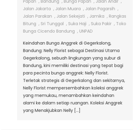
Bunga
Papan
,
Bandung
,
Bunga Papan
,
Jalan Andir
,
Anggrek
Jalan Jakarta
,
Jalan Muara
,
Jalan Pagarsih
,
Di
Jalan Parakan
,
Jalan Sekejati
,
Jamika
,
Rangkas
Gegerkalong
Bitung
,
Sri Tunggal
,
Suka Haji
,
Suka Pakir
,
Toko
Bunga Cicendo Bandung
,
UNPAD
Keindahan Bunga Anggrek di Gegerkalong,
Bandung: Nelly Florist sebagai Destinasi Utama
Gegerkalong, sebuah lingkungan yang subur di
Bandung, kini memiliki destinasi yang tepat bagi
para pecinta bunga anggrek: Nelly Florist.
Terletak strategis di Gegerkalong dan sekitarnya,
Nelly Florist mempersembahkan koleksi anggrek
yang memukau, menambahkan keindahan
alami ke dalam setiap ruangan. Koleksi Anggrek
yang Menakjubkan Nelly […]