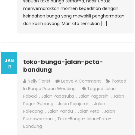
sebuah toko bunga ternama, hadir untuk
menyemarakkan momen kepedihan dengan
keindahan bunga yang mewakili penghormatan
dan kasih sayang. Mari kita temukan […]
JAN
toko-bunga-jalan-peta-
13
bandung
On
Nelly Florist
Leave A Comment
Posted
Toko-
In
Bunga Papan Wedding
Tagged
Jalan
Bunga-
Pabaki
,
Jalan Padasuka
,
Jalan Pagarsih
,
Jalan
Jalan-
Pager Gunung
,
Jalan Pajajaran
,
Jalan
Peta-
Paledang
,
Jalan Pandu
,
Jalan Peta
,
Jalan
Bandung
Purnawarman
,
Toko-Bunga-Jalan-Peta-
Bandung