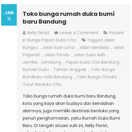
JAN
Toko bunga rumah duka bumi
15
baru Bandung
On
Nelly Florist
Leave A Comment
Posted
Toko
In
Bunga Papan Duka Cita
Tagged
Jalan
Bunga
Bungsu
,
Jalan Kyai Luhur
,
Jalan Merdeka
,
Jalan
Rumah
Pagarsih
,
Jalan Pandu
,
Jalan Suka Asih
,
Duka
Jamika
,
Lembong
,
Papan Duka Cita Bandung
,
Bumi
Rumah Duka
,
Taman Anggrek
,
Toko Bunga
Baru
Bumibaru Holis Bandung
,
Toko Bunga Cimahi
,
Bandung
Turut Berduka Cita
Toko bunga rumah duka bumi baru Bandung,
kota yang kaya akan budaya dan keindahan
alamnya, juga memiliki destinasi berduka yang
penuh penghormatan, yaitu Rumah Duka Bumi
Baru. Di tengah situasi sulit ini, Nelly Florist,