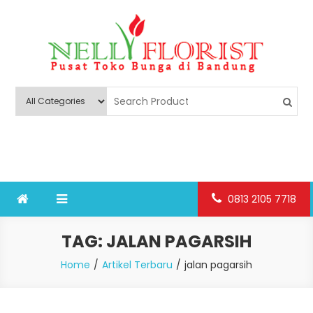
Skip
to
content
Nelly Florist Bandung
Jual karangan bunga papan Bandung
0813 2105 7718
TAG:
JALAN PAGARSIH
Home
Artikel Terbaru
jalan pagarsih